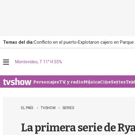
Temas del día:
Conflicto en el puerto
Explotaron cajero en Parque
Montevideo, T 11° H 55%
M
e
n
u
Personajes
TV y radio
Música
Cine
Series
Tea
EL PAÍS
TVSHOW
SERIES
La primera serie de Ry