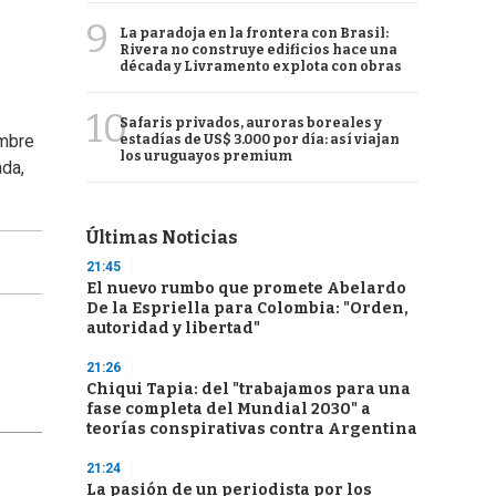
9
La paradoja en la frontera con Brasil:
Rivera no construye edificios hace una
década y Livramento explota con obras
10
Safaris privados, auroras boreales y
ombre
estadías de US$ 3.000 por día: así viajan
los uruguayos premium
ada,
Últimas Noticias
21:45
El nuevo rumbo que promete Abelardo
De la Espriella para Colombia: "Orden,
autoridad y libertad"
21:26
Chiqui Tapia: del "trabajamos para una
fase completa del Mundial 2030" a
teorías conspirativas contra Argentina
21:24
La pasión de un periodista por los