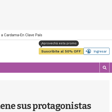
 a Cardama
En Clave País
Suscribite al 50% OFF
Ingresar
M
o
s
t
r
a
r
iene sus protagonistas
b
�