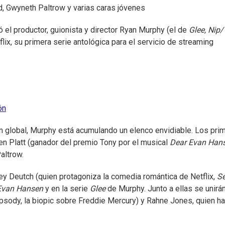
d, Gwyneth Paltrow y varias caras jóvenes
el productor, guionista y director Ryan Murphy (el de
Glee, Nip/
flix, su primera serie antológica para el servicio de streaming
ón
ón global, Murphy está acumulando un elenco envidiable. Los pri
n Platt (ganador del premio Tony por el musical
Dear Evan Han
Paltrow.
oey Deutch (quien protagoniza la comedia romántica de Netflix,
Se
Evan Hansen
y en la serie
Glee
de Murphy. Junto a ellas se unirá
sody, la biopic sobre Freddie Mercury) y Rahne Jones, quien ha