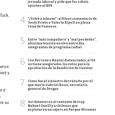
jornada laboral y pide que los robots
aporten al BPS
Tuck,
4
"¡Volvé a Adeom!": el filoso comentario de
Yesty Prieto a Valeria Ripoll en plena
Cena de Famosos
5
Entre "mal compañero" y "mal perdedor",
altísima tensión en vivo entre dos
integrantes de programa radial
6
Con Perrone y Manini distanciados, el FA
no tiene asegurados los votos para la
meros
aprobación de la Rendición de Cuentas
sen
) y
7
Cómo fue el siniestro de tránsito por el
que murió Gabriel Rossi, secretario
general de Drogas
t It
n
8
Así detuvieron al cantante de trap
rá su
Nahuel One23 y a chilenos que
explotaron un cajero en Parque Miramar