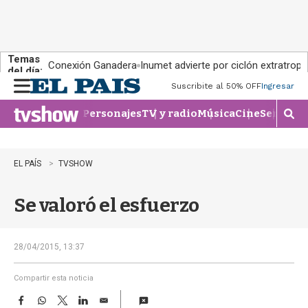
Temas
Conexión Ganadera
Inumet advierte por ciclón extratropi
del día:
Suscribite al 50% OFF
Ingresar
M
e
Personajes
TV y radio
Música
Cine
Series
Te
n
M
u
o
s
t
EL PAÍS
TVSHOW
r
a
Se valoró el esfuerzo
r
b
�
s
28/04/2015, 13:37
q
u
Compartir esta noticia
e
F
W
T
L
E
d