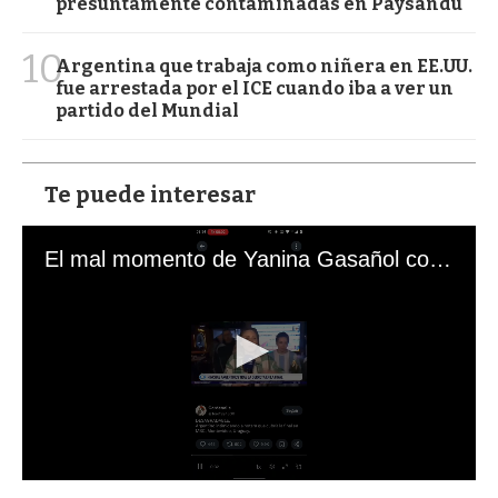
presuntamente contaminadas en Paysandú
10
Argentina que trabaja como niñera en EE.UU.
fue arrestada por el ICE cuando iba a ver un
partido del Mundial
Te puede interesar
El mal momento de Yanina Gasañol con un hincha argentino en "Subrayado"
0