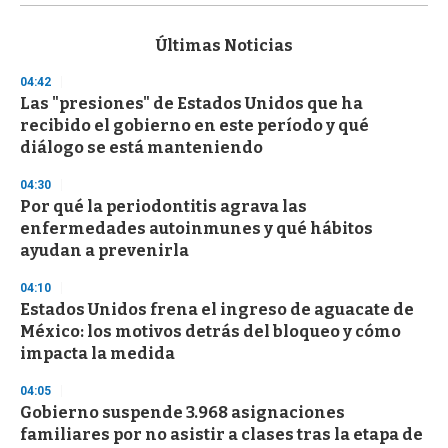
s
e
c
Últimas Noticias
o
n
04:42
d
Las "presiones" de Estados Unidos que ha
s
o
recibido el gobierno en este período y qué
f
diálogo se está manteniendo
3
3
s
04:30
e
Por qué la periodontitis agrava las
c
enfermedades autoinmunes y qué hábitos
o
n
ayudan a prevenirla
d
s
04:10
Estados Unidos frena el ingreso de aguacate de
México: los motivos detrás del bloqueo y cómo
impacta la medida
04:05
Gobierno suspende 3.968 asignaciones
familiares por no asistir a clases tras la etapa de