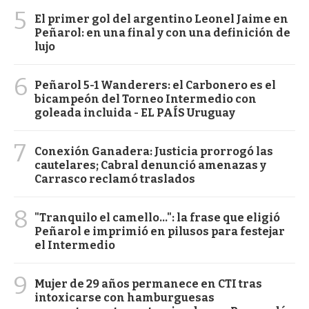
5
El primer gol del argentino Leonel Jaime en
Peñarol: en una final y con una definición de
lujo
6
Peñarol 5-1 Wanderers: el Carbonero es el
bicampeón del Torneo Intermedio con
goleada incluida - EL PAÍS Uruguay
7
Conexión Ganadera: Justicia prorrogó las
cautelares; Cabral denunció amenazas y
Carrasco reclamó traslados
8
"Tranquilo el camello...": la frase que eligió
Peñarol e imprimió en pilusos para festejar
el Intermedio
9
Mujer de 29 años permanece en CTI tras
intoxicarse con hamburguesas