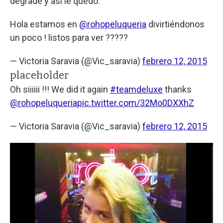
degradé y así le quedó.
Hola estamos en
@rohopeluqueria
divirtiéndonos
un poco ! listos para ver ?????
— Victoria Saravia (@Vic_saravia)
febrero 12, 2015
placeholder
Oh siiiiii !!! We did it again
#teamdeluxe
thanks
@rohopeluqueria
pic.twitter.com/32Mo0DXXhZ
— Victoria Saravia (@Vic_saravia)
febrero 12, 2015