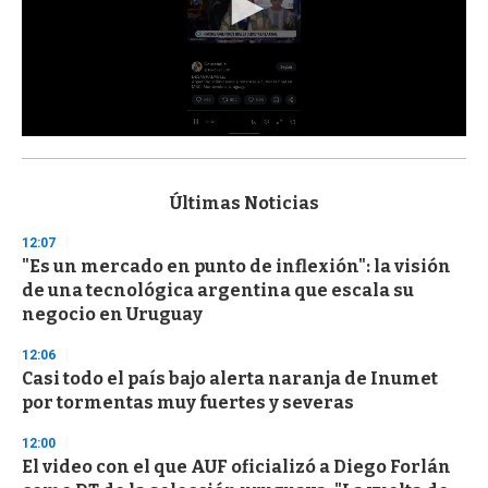
0
s
e
c
Últimas Noticias
o
n
12:07
d
"Es un mercado en punto de inflexión": la visión
s
o
de una tecnológica argentina que escala su
f
negocio en Uruguay
3
3
s
12:06
e
Casi todo el país bajo alerta naranja de Inumet
c
por tormentas muy fuertes y severas
o
n
d
12:00
s
El video con el que AUF oficializó a Diego Forlán