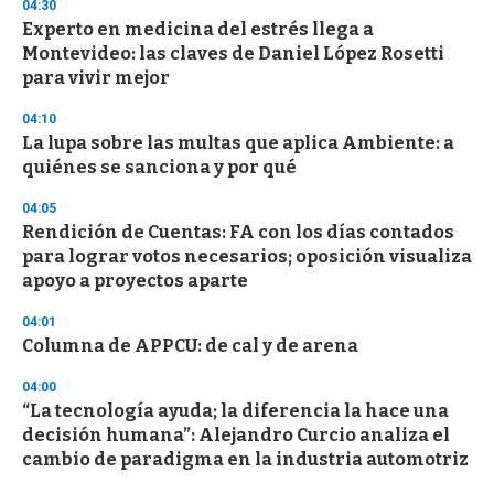
04:30
d
Experto en medicina del estrés llega a
s
o
Montevideo: las claves de Daniel López Rosetti
f
para vivir mejor
3
3
s
04:10
e
La lupa sobre las multas que aplica Ambiente: a
c
quiénes se sanciona y por qué
o
n
d
04:05
s
Rendición de Cuentas: FA con los días contados
para lograr votos necesarios; oposición visualiza
apoyo a proyectos aparte
04:01
Columna de APPCU: de cal y de arena
04:00
“La tecnología ayuda; la diferencia la hace una
decisión humana”: Alejandro Curcio analiza el
cambio de paradigma en la industria automotriz