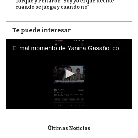
Torque y Peñarol: “Soy yo el que decide
cuando se juega y cuando no”
Te puede interesar
El mal momento de Yanina Gasañol con un hincha argentino en "Subrayado"
0
s
e
c
Últimas Noticias
o
n