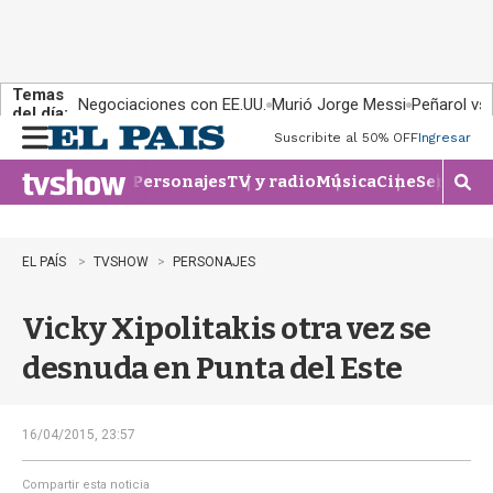
Temas
Negociaciones con EE.UU.
Murió Jorge Messi
Peñarol vs
del día:
Suscribite al 50% OFF
Ingresar
M
e
Personajes
TV y radio
Música
Cine
Series
Te
n
M
u
o
s
t
EL PAÍS
TVSHOW
PERSONAJES
r
a
Vicky Xipolitakis otra vez se
r
b
desnuda en Punta del Este
�
s
q
u
16/04/2015, 23:57
e
d
Compartir esta noticia