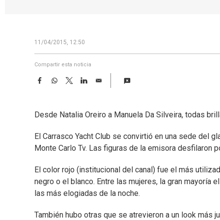
11/04/2015, 12:50
Compartir esta noticia
F
W
T
L
E
a
h
w
i
m
c
a
i
n
a
e
t
t
k
i
Desde Natalia Oreiro a Manuela Da Silveira, todas bril
b
s
t
e
l
o
A
e
d
o
p
r
I
El Carrasco Yacht Club se convirtió en una sede del g
k
p
n
Monte Carlo Tv. Las figuras de la emisora desfilaron p
El color rojo (institucional del canal) fue el más utili
negro o el blanco. Entre las mujeres, la gran mayoría 
las más elogiadas de la noche.
También hubo otras que se atrevieron a un look más j