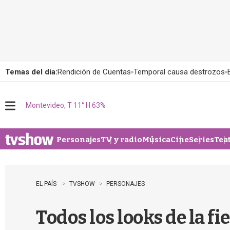
Temas del día:
Rendición de Cuentas
Temporal causa destrozos
Montevideo, T 11° H 63%
M
e
n
u
Personajes
TV y radio
Música
Cine
Series
Tea
EL PAÍS
TVSHOW
PERSONAJES
Todos los looks de la f