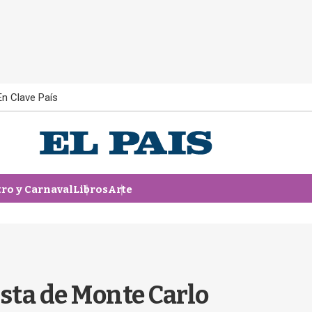
En Clave País
tro y Carnaval
Libros
Arte
iesta de Monte Carlo