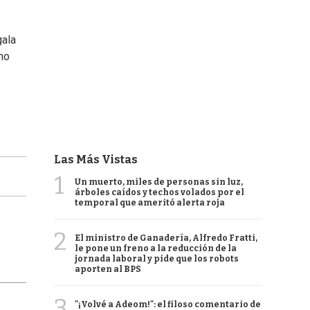
gala
uno
Las Más Vistas
1
Un muerto, miles de personas sin luz,
árboles caídos y techos volados por el
temporal que ameritó alerta roja
2
El ministro de Ganadería, Alfredo Fratti,
le pone un freno a la reducción de la
jornada laboral y pide que los robots
aporten al BPS
3
"¡Volvé a Adeom!": el filoso comentario de