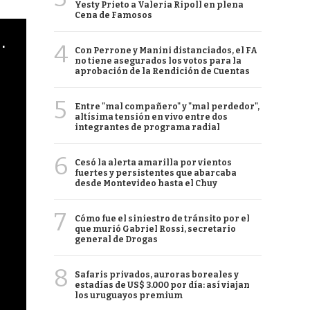
Yesty Prieto a Valeria Ripoll en plena
Cena de Famosos
cha argentino en "Subrayado"
4
Con Perrone y Manini distanciados, el FA
no tiene asegurados los votos para la
aprobación de la Rendición de Cuentas
5
Entre "mal compañero" y "mal perdedor",
altísima tensión en vivo entre dos
integrantes de programa radial
6
Cesó la alerta amarilla por vientos
fuertes y persistentes que abarcaba
desde Montevideo hasta el Chuy
7
Cómo fue el siniestro de tránsito por el
que murió Gabriel Rossi, secretario
general de Drogas
8
Safaris privados, auroras boreales y
estadías de US$ 3.000 por día: así viajan
los uruguayos premium