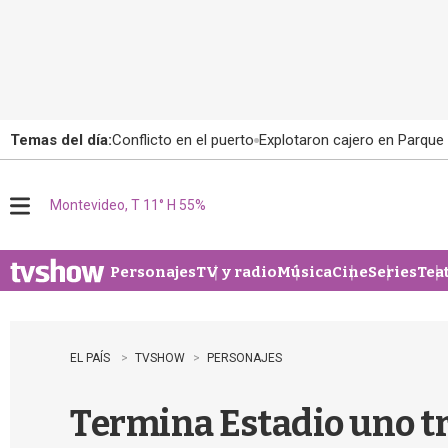
Temas del día:
Conflicto en el puerto
Explotaron cajero en Parque
Montevideo, T 11° H 55%
M
e
n
u
Personajes
TV y radio
Música
Cine
Series
Tea
EL PAÍS
TVSHOW
PERSONAJES
Termina Estadio uno tra