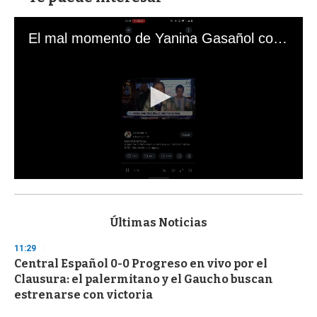
El mal momento de Yanina Gasañol con un hincha argentino en "Subrayado"
0
s
e
c
Últimas Noticias
o
n
11:29
d
Central Español 0-0 Progreso en vivo por el
s
o
Clausura: el palermitano y el Gaucho buscan
f
estrenarse con victoria
3
3