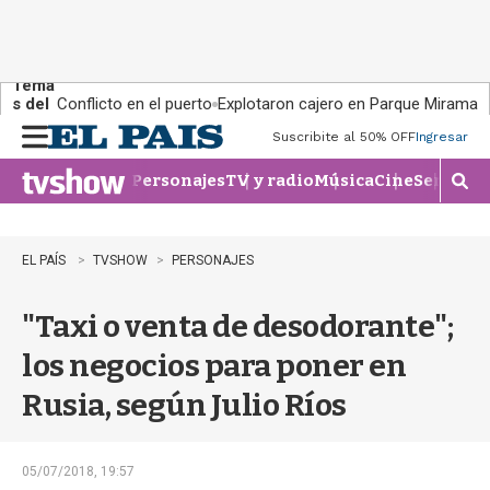
Tema
s del
Conflicto en el puerto
Explotaron cajero en Parque Miramar
día:
Suscribite al 50% OFF
Ingresar
M
e
Personajes
TV y radio
Música
Cine
Series
Te
n
M
u
o
s
t
EL PAÍS
TVSHOW
PERSONAJES
r
a
"Taxi o venta de desodorante";
r
b
los negocios para poner en
�
s
Rusia, según Julio Ríos
q
u
e
d
05/07/2018, 19:57