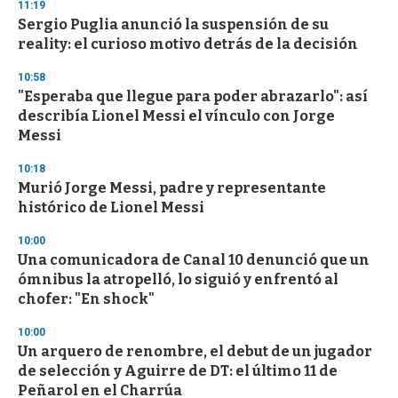
s
11:19
e
Sergio Puglia anunció la suspensión de su
c
reality: el curioso motivo detrás de la decisión
o
n
d
10:58
s
"Esperaba que llegue para poder abrazarlo": así
describía Lionel Messi el vínculo con Jorge
Messi
10:18
Murió Jorge Messi, padre y representante
histórico de Lionel Messi
10:00
Una comunicadora de Canal 10 denunció que un
ómnibus la atropelló, lo siguió y enfrentó al
chofer: "En shock"
10:00
Un arquero de renombre, el debut de un jugador
de selección y Aguirre de DT: el último 11 de
Peñarol en el Charrúa