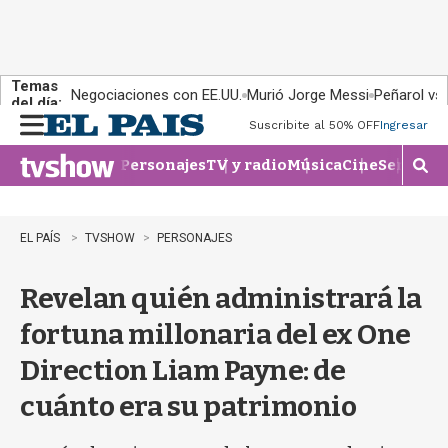
Temas
Negociaciones con EE.UU.
Murió Jorge Messi
Peñarol vs
del día:
Suscribite al 50% OFF
Ingresar
M
e
Personajes
TV y radio
Música
Cine
Series
Te
n
M
u
o
s
t
EL PAÍS
TVSHOW
PERSONAJES
r
a
Revelan quién administrará la
r
b
fortuna millonaria del ex One
�
s
Direction Liam Payne: de
q
u
cuánto era su patrimonio
e
d