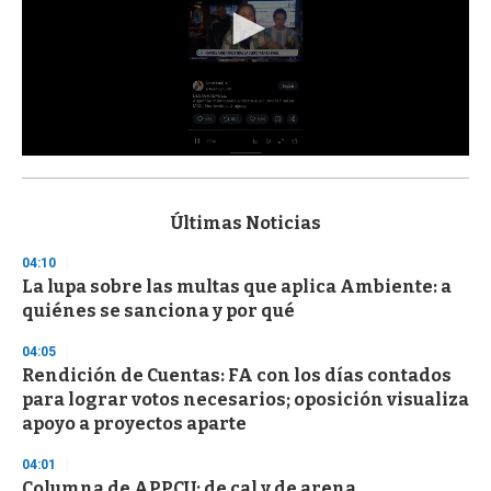
0
s
e
c
Últimas Noticias
o
n
04:10
d
La lupa sobre las multas que aplica Ambiente: a
s
o
quiénes se sanciona y por qué
f
3
04:05
3
s
Rendición de Cuentas: FA con los días contados
e
para lograr votos necesarios; oposición visualiza
c
apoyo a proyectos aparte
o
n
d
04:01
s
Columna de APPCU: de cal y de arena