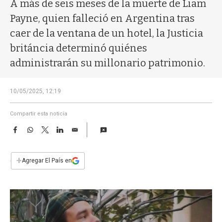
a
A más de seis meses de la muerte de Liam
Payne, quien falleció en Argentina tras
caer de la ventana de un hotel, la Justicia
británcia determinó quiénes
administrarán su millonario patrimonio.
10/05/2025, 12:19
Compartir esta noticia
F
W
T
L
E
a
h
w
i
m
c
a
i
n
a
e
t
t
k
i
+
Agregar El País en
b
s
t
e
l
o
A
e
d
o
p
r
I
k
p
n