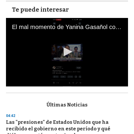
Te puede interesar
El mal momento de Yanina Gasañol con un hincha argentino en "Subrayado"
0
s
e
c
Últimas Noticias
o
n
04:42
d
Las "presiones" de Estados Unidos que ha
s
o
recibido el gobierno en este período y qué
f