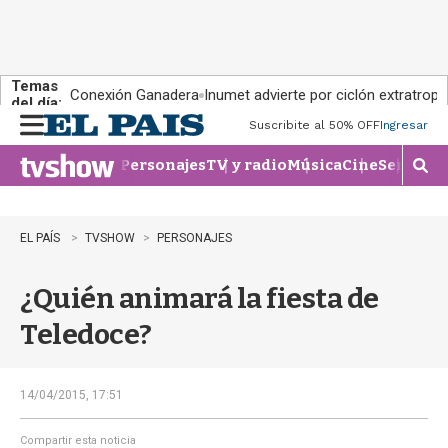
Temas
Conexión Ganadera
Inumet advierte por ciclón extratropi
del día:
Suscribite al 50% OFF
Ingresar
M
e
Personajes
TV y radio
Música
Cine
Series
Te
n
M
u
o
s
t
EL PAÍS
TVSHOW
PERSONAJES
r
a
¿Quién animará la fiesta de
r
b
Teledoce?
�
s
q
u
14/04/2015, 17:51
e
d
Compartir esta noticia