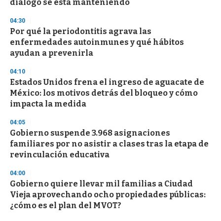
diálogo se está manteniendo
3
3
s
04:30
e
Por qué la periodontitis agrava las
c
enfermedades autoinmunes y qué hábitos
o
n
ayudan a prevenirla
d
s
04:10
Estados Unidos frena el ingreso de aguacate de
México: los motivos detrás del bloqueo y cómo
impacta la medida
04:05
Gobierno suspende 3.968 asignaciones
familiares por no asistir a clases tras la etapa de
revinculación educativa
04:00
Gobierno quiere llevar mil familias a Ciudad
Vieja aprovechando ocho propiedades públicas:
¿cómo es el plan del MVOT?