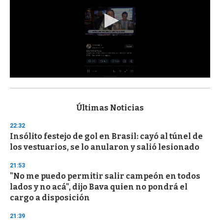
0
s
e
c
Últimas Noticias
o
n
22:32
d
Insólito festejo de gol en Brasil: cayó al túnel de
s
o
los vestuarios, se lo anularon y salió lesionado
f
3
21:53
3
s
"No me puedo permitir salir campeón en todos
e
lados y no acá", dijo Bava quien no pondrá el
c
cargo a disposición
o
n
d
21:39