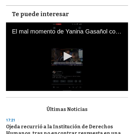
Te puede interesar
El mal momento de Yanina Gasañol con un hincha argentino en "Subrayado"
0
s
e
c
Últimas Noticias
o
n
17:21
d
Ojeda recurrió a la Institución de Derechos
s
o
Humanos, tras no encontrar respuesta en una