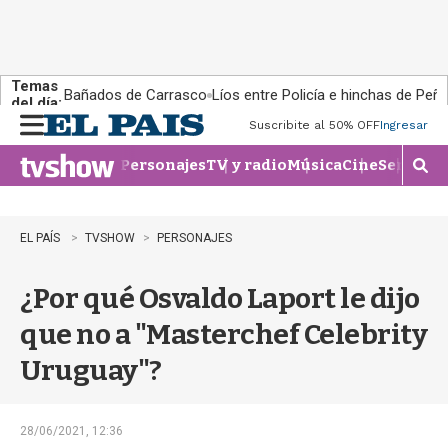
Temas
Bañados de Carrasco
Líos entre Policía e hinchas de Peña
del día:
Suscribite al 50% OFF
Ingresar
M
e
Personajes
TV y radio
Música
Cine
Series
Te
n
M
u
o
s
t
EL PAÍS
TVSHOW
PERSONAJES
r
a
¿Por qué Osvaldo Laport le dijo
r
b
que no a "Masterchef Celebrity
�
s
Uruguay"?
q
u
e
d
28/06/2021, 12:36