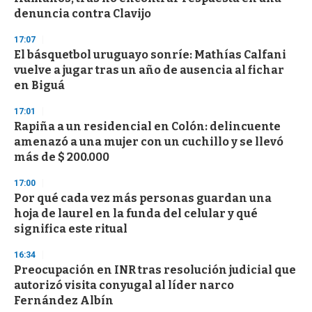
f
denuncia contra Clavijo
3
3
s
17:07
e
El básquetbol uruguayo sonríe: Mathías Calfani
c
vuelve a jugar tras un año de ausencia al fichar
o
n
en Biguá
d
s
17:01
Rapiña a un residencial en Colón: delincuente
amenazó a una mujer con un cuchillo y se llevó
más de $ 200.000
17:00
Por qué cada vez más personas guardan una
hoja de laurel en la funda del celular y qué
significa este ritual
16:34
Preocupación en INR tras resolución judicial que
autorizó visita conyugal al líder narco
Fernández Albín