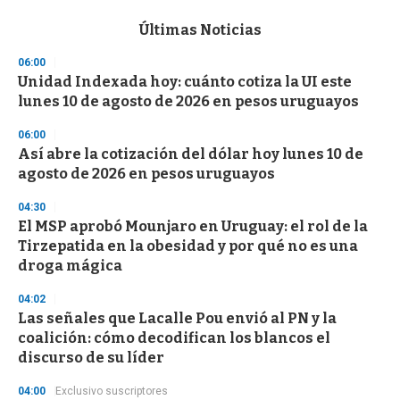
e
c
Últimas Noticias
o
n
06:00
d
Unidad Indexada hoy: cuánto cotiza la UI este
s
o
lunes 10 de agosto de 2026 en pesos uruguayos
f
3
06:00
3
s
Así abre la cotización del dólar hoy lunes 10 de
e
agosto de 2026 en pesos uruguayos
c
o
04:30
n
d
El MSP aprobó Mounjaro en Uruguay: el rol de la
s
Tirzepatida en la obesidad y por qué no es una
droga mágica
04:02
Las señales que Lacalle Pou envió al PN y la
coalición: cómo decodifican los blancos el
discurso de su líder
04:00
Exclusivo suscriptores