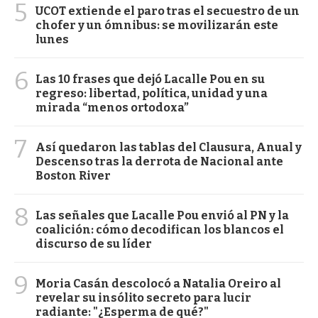
5
UCOT extiende el paro tras el secuestro de un
chofer y un ómnibus: se movilizarán este
lunes
6
Las 10 frases que dejó Lacalle Pou en su
regreso: libertad, política, unidad y una
mirada “menos ortodoxa”
7
Así quedaron las tablas del Clausura, Anual y
Descenso tras la derrota de Nacional ante
Boston River
8
Las señales que Lacalle Pou envió al PN y la
coalición: cómo decodifican los blancos el
discurso de su líder
9
Moria Casán descolocó a Natalia Oreiro al
revelar su insólito secreto para lucir
radiante: "¿Esperma de qué?"