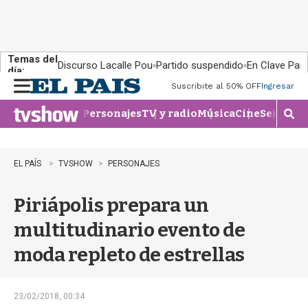
Temas del
Discurso Lacalle Pou
Partido suspendido
En Clave País
día:
Suscribite al 50% OFF
Ingresar
M
e
Personajes
TV y radio
Música
Cine
Series
Te
n
M
u
o
s
t
EL PAÍS
TVSHOW
PERSONAJES
r
a
Piriápolis prepara un
r
b
multitudinario evento de
�
s
moda repleto de estrellas
q
u
e
d
23/02/2018, 00:34