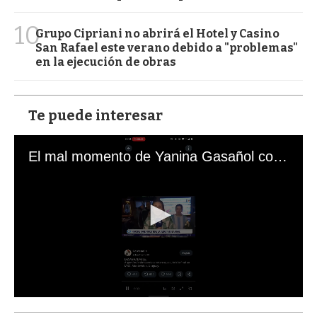
10
Grupo Cipriani no abrirá el Hotel y Casino
San Rafael este verano debido a "problemas"
en la ejecución de obras
Te puede interesar
El mal momento de Yanina Gasañol con un hincha argentino en "Subrayado"
0
s