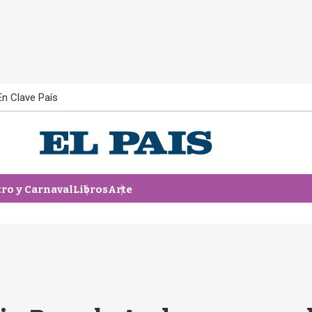
En Clave País
tro y Carnaval
Libros
Arte