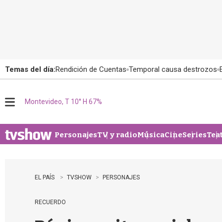
Temas del día:
Rendición de Cuentas
Temporal causa destrozos
Montevideo, T 10° H 67%
M
e
n
u
Personajes
TV y radio
Música
Cine
Series
Tea
EL PAÍS
TVSHOW
PERSONAJES
RECUERDO