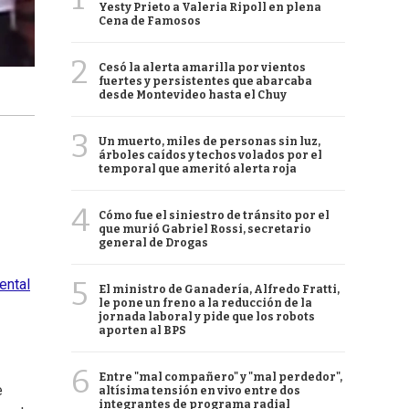
Yesty Prieto a Valeria Ripoll en plena
Cena de Famosos
2
Cesó la alerta amarilla por vientos
fuertes y persistentes que abarcaba
desde Montevideo hasta el Chuy
3
Un muerto, miles de personas sin luz,
árboles caídos y techos volados por el
temporal que ameritó alerta roja
4
Cómo fue el siniestro de tránsito por el
que murió Gabriel Rossi, secretario
general de Drogas
5
ental
El ministro de Ganadería, Alfredo Fratti,
le pone un freno a la reducción de la
jornada laboral y pide que los robots
aporten al BPS
6
Entre "mal compañero" y "mal perdedor",
e
altísima tensión en vivo entre dos
integrantes de programa radial