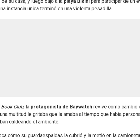
de su casa, y luego bajó a la
playa Bikini
para participar de un 
a instancia única terminó en una violenta pesadilla.
r Book Club
, la
protagonista de Baywatch
revive cómo cambió 
una multitud le gritaba que la amaba al tiempo que había person
 iban caldeando el ambiente.
ca cómo su guardaespaldas la cubrió y la metió en la camioneta