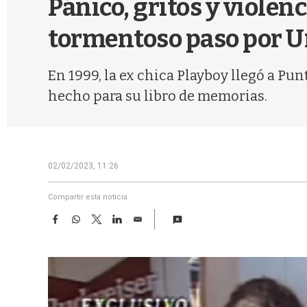
Pánico, gritos y viole
tormentoso paso por 
En 1999, la ex chica Playboy llegó a Pu
hecho para su libro de memorias.
02/02/2023, 11:26
Compartir esta noticia
F
W
T
L
E
a
h
w
i
m
c
a
i
n
a
e
t
t
k
i
b
s
t
e
l
o
A
e
d
o
p
r
I