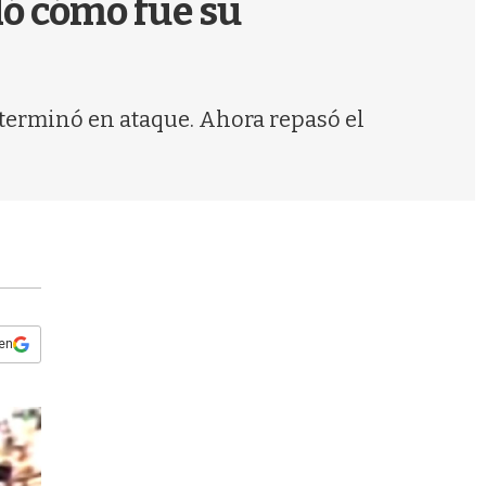
dó cómo fue su
s
q
u
e
d
 terminó en ataque. Ahora repasó el
a
 en