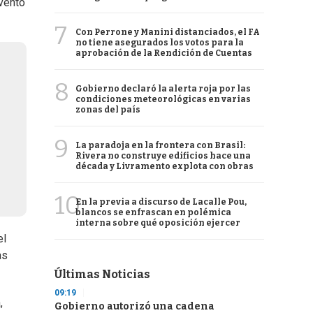
evento
7
Con Perrone y Manini distanciados, el FA
no tiene asegurados los votos para la
aprobación de la Rendición de Cuentas
8
Gobierno declaró la alerta roja por las
condiciones meteorológicas en varias
zonas del país
9
La paradoja en la frontera con Brasil:
Rivera no construye edificios hace una
década y Livramento explota con obras
10
En la previa a discurso de Lacalle Pou,
blancos se enfrascan en polémica
interna sobre qué oposición ejercer
el
as
Últimas Noticias
09:19
,
Gobierno autorizó una cadena