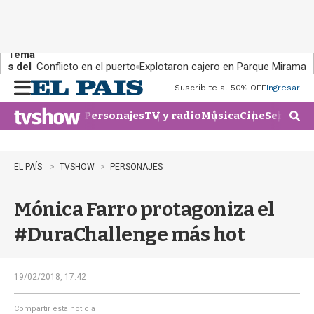
Tema
s del
Conflicto en el puerto
Explotaron cajero en Parque Miramar
día:
Suscribite al 50% OFF
Ingresar
M
e
Personajes
TV y radio
Música
Cine
Series
Te
n
M
u
o
s
t
EL PAÍS
TVSHOW
PERSONAJES
r
a
Mónica Farro protagoniza el
r
b
#DuraChallenge más hot
�
s
q
u
19/02/2018, 17:42
e
d
Compartir esta noticia