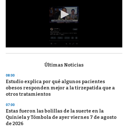
0
s
e
c
Últimas Noticias
o
n
08:00
d
Estudio explica por qué algunos pacientes
s
o
obesos responden mejor a la tirzepatida que a
f
otros tratamientos
3
3
s
07:00
e
Estas fueron las bolillas de la suerte en la
c
Quiniela y Tómbola de ayer viernes 7 de agosto
o
n
de 2026
d