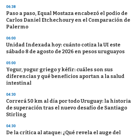
s
06:38
Paso a paso, Equal Mostaza encabezó el podio de
Carlos Daniel Etchechoury en el Comparación de
Palermo
06:00
Unidad Indexada hoy: cuánto cotiza la UI este
sábado 8 de agosto de 2026 en pesos uruguayos
05:00
Yogur, yogur griego y kéfir: cuáles son sus
diferencias y qué beneficios aportan a la salud
intestinal
04:30
Correrá 50 km al día por todo Uruguay: la historia
de superación tras el nuevo desafío de Santiago
Stirling
04:30
De la crítica al ataque: ¿Qué revela el auge del