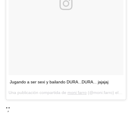
Jugando a ser sexi y bailando DURA...DURA... jajajaj
Una publicación compartida de
moni farro
(@moni.farro) el
Feb 17
","