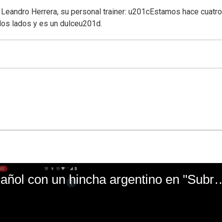
Leandro Herrera, su personal trainer: u201cEstamos hace cuatro
s lados y es un dulceu201d.
El mal momento de Yanina Gasañol con un hin