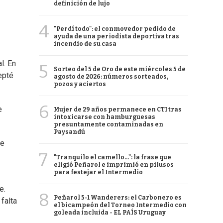
definición de lujo
4
"Perdí todo": el conmovedor pedido de
ayuda de una periodista deportiva tras
incendio de su casa
l. En
5
Sorteo del 5 de Oro de este miércoles 5 de
epté
agosto de 2026: números sorteados,
pozos y aciertos
6
e
Mujer de 29 años permanece en CTI tras
intoxicarse con hamburguesas
presuntamente contaminadas en
Paysandú
ue
7
.
"Tranquilo el camello...": la frase que
eligió Peñarol e imprimió en pilusos
para festejar el Intermedio
e.
8
Peñarol 5-1 Wanderers: el Carbonero es
falta
el bicampeón del Torneo Intermedio con
goleada incluida - EL PAÍS Uruguay