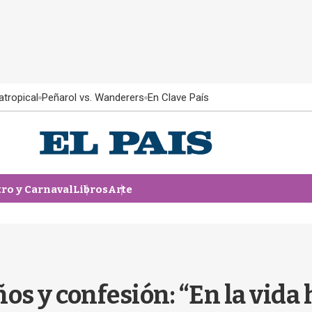
atropical
Peñarol vs. Wanderers
En Clave País
tro y Carnaval
Libros
Arte
s y confesión: “En la vida 