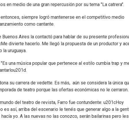
os en medio de una gran repercusión por su tema "La catrera".
e entonces, siempre logró mantenerse en el competitivo medio
 lanzamiento como cantante.
e Buenos Aires la contactó para hablar de su presente profesiona
1cMe divierte hacerlo. Me llegó la propuesta de un productor y ac
o la uruguaya.
ó: "Es una música popular que pertenece al estilo cumbia trap y m
antarlou201d.
dona su carrera de vedette. Es más, aún se considera la única q
emporada de teatro porque las ofertas económicas no le cerraron
 mundo del teatro de revista, Farro fue contundente: u201cHoy
o es así, arriba del escenario le tenés que generar algo a la gent
acía yo. A las nuevas no las conozco, serán bailarinas pero les 