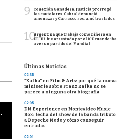
9
Conexión Ganadera: Justicia prorrogó
las cautelares; Cabral denunció
amenazas y Carrasco reclamó traslados
10
Argentina que trabaja como niñera en
EE.UU. fue arrestada por el ICE cuando iba
a ver un partido del Mundial
Últimas Noticias
02:35
"Kafka" en Film & Arts: por qué la nueva
miniserie sobre Franz Kafka no se
parece a ninguna otra biografía
02:05
DM Experience en Montevideo Music
cha argentino en "Subrayado"
Box: fecha del show de la banda tributo
a Depeche Mode y cómo conseguir
entradas
02:01