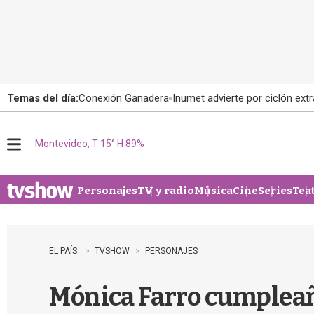
Temas del día:
Conexión Ganadera
Inumet advierte por ciclón extr
Montevideo, T 15° H 89%
M
e
n
u
Personajes
TV y radio
Música
Cine
Series
Tea
EL PAÍS
TVSHOW
PERSONAJES
Mónica Farro cumpleaño