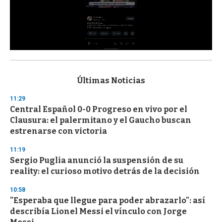
0
s
e
c
Últimas Noticias
o
n
11:29
d
Central Español 0-0 Progreso en vivo por el
s
o
Clausura: el palermitano y el Gaucho buscan
f
estrenarse con victoria
3
3
s
11:19
e
Sergio Puglia anunció la suspensión de su
c
reality: el curioso motivo detrás de la decisión
o
n
d
10:58
s
"Esperaba que llegue para poder abrazarlo": así
describía Lionel Messi el vínculo con Jorge