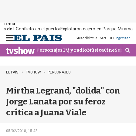
Tema
s del
Conflicto en el puerto
Explotaron cajero en Parque Miramar
día:
Suscribite al 50% OFF
Ingresar
M
e
Personajes
TV y radio
Música
Cine
Series
Te
n
M
u
o
s
t
EL PAÍS
TVSHOW
PERSONAJES
r
a
Mirtha Legrand, "dolida" con
r
b
Jorge Lanata por su feroz
�
s
crítica a Juana Viale
q
u
e
d
05/02/2018, 15:42