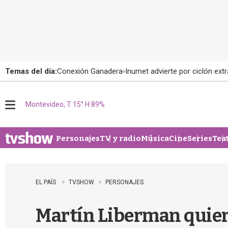
Temas del día:
Conexión Ganadera
Inumet advierte por ciclón extr
Montevideo, T 15° H 89%
M
e
n
u
Personajes
TV y radio
Música
Cine
Series
Tea
EL PAÍS
TVSHOW
PERSONAJES
Martín Liberman quier