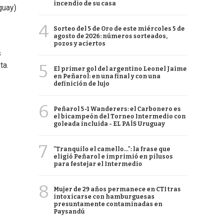
incendio de su casa
guay)
4
Sorteo del 5 de Oro de este miércoles 5 de
agosto de 2026: números sorteados,
pozos y aciertos
s
ta.
5
El primer gol del argentino Leonel Jaime
en Peñarol: en una final y con una
definición de lujo
6
Peñarol 5-1 Wanderers: el Carbonero es
el bicampeón del Torneo Intermedio con
goleada incluida - EL PAÍS Uruguay
7
"Tranquilo el camello...": la frase que
eligió Peñarol e imprimió en pilusos
para festejar el Intermedio
8
Mujer de 29 años permanece en CTI tras
intoxicarse con hamburguesas
presuntamente contaminadas en
Paysandú