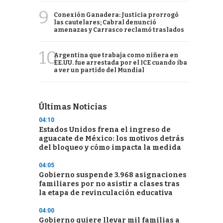
9
Conexión Ganadera: Justicia prorrogó
las cautelares; Cabral denunció
amenazas y Carrasco reclamó traslados
10
Argentina que trabaja como niñera en
EE.UU. fue arrestada por el ICE cuando iba
a ver un partido del Mundial
Últimas Noticias
04:10
Estados Unidos frena el ingreso de
aguacate de México: los motivos detrás
del bloqueo y cómo impacta la medida
04:05
Gobierno suspende 3.968 asignaciones
familiares por no asistir a clases tras
la etapa de revinculación educativa
04:00
Gobierno quiere llevar mil familias a