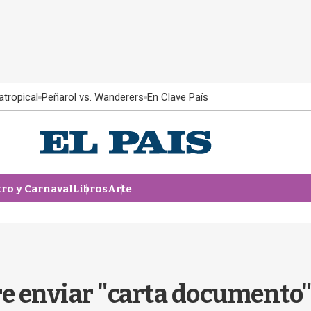
atropical
Peñarol vs. Wanderers
En Clave País
tro y Carnaval
Libros
Arte
e enviar "carta documento