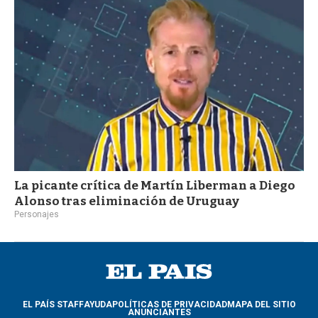
a
La picante crítica de Martín Liberman a Diego
Alonso tras eliminación de Uruguay
Personajes
EL PAÍS STAFF
AYUDA
POLÍTICAS DE PRIVACIDAD
MAPA DEL SITIO
ANUNCIANTES