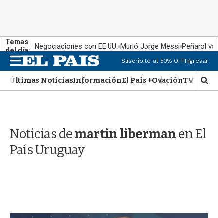
Temas
Negociaciones con EE.UU.
Murió Jorge Messi
Peñarol vs
del día:
M
Suscribite al 50% OFF
Ingresar
e
n
Últimas Noticias
Información
El País +
Ovación
TV Show
M
u
o
s
t
r
Noticias de
martin liberman
en El
a
r
País Uruguay
b
�
s
q
u
e
d