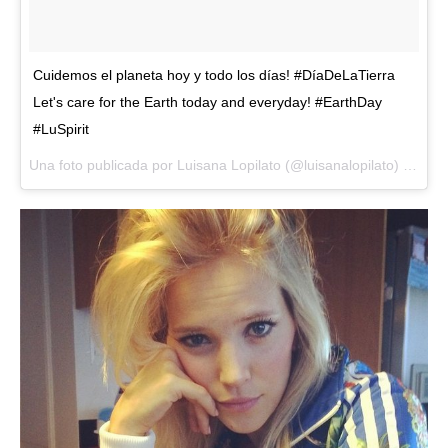
Cuidemos el planeta hoy y todo los días! #DíaDeLaTierra
Let's care for the Earth today and everyday! #EarthDay
#LuSpirit
Una foto publicada por Luisana Lopilato (@luisanalopilato) el
22 d