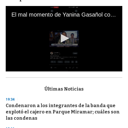
El mal momento de Yanina Gasañol con un hincha argentino en "Subrayado"
0
s
e
c
Últimas Noticias
o
n
19:34
d
Condenaron a los integrantes de la banda que
s
o
explotó el cajero en Parque Miramar; cuáles son
f
las condenas
3
3