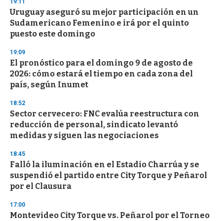
s
19:11
e
Uruguay aseguró su mejor participación en un
c
Sudamericano Femenino e irá por el quinto
o
n
puesto este domingo
d
s
19:09
El pronóstico para el domingo 9 de agosto de
2026: cómo estará el tiempo en cada zona del
país, según Inumet
18:52
Sector cervecero: FNC evalúa reestructura con
reducción de personal, sindicato levantó
medidas y siguen las negociaciones
18:45
Falló la iluminación en el Estadio Charrúa y se
suspendió el partido entre City Torque y Peñarol
por el Clausura
17:00
Montevideo City Torque vs. Peñarol por el Torneo