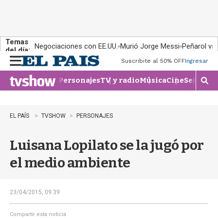
Temas
Negociaciones con EE.UU.
Murió Jorge Messi
Peñarol vs
del día:
Suscribite al 50% OFF
Ingresar
M
e
Personajes
TV y radio
Música
Cine
Series
Te
n
M
u
o
s
t
EL PAÍS
TVSHOW
PERSONAJES
r
a
Luisana Lopilato se la jugó por
r
b
el medio ambiente
�
s
q
u
23/04/2015, 09:39
e
d
Compartir esta noticia