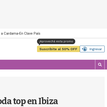
 a Cardama
En Clave País
Suscribite al 50% OFF
Ingresar
M
o
s
t
r
a
r
da top en Ibiza
b
�