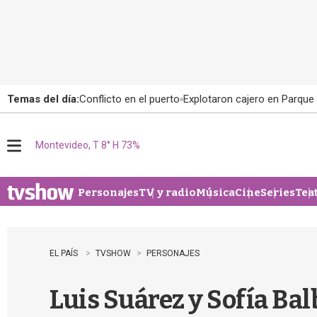
Temas del día:
Conflicto en el puerto
Explotaron cajero en Parque
Montevideo, T 8° H 73%
M
e
n
u
Personajes
TV y radio
Música
Cine
Series
Tea
EL PAÍS
TVSHOW
PERSONAJES
Luis Suárez y Sofía Ba