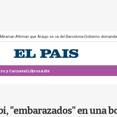
 Miramar
Afirman que Araujo se va del Barcelona
Gobierno demanda
tro y Carnaval
Libros
Arte
lbi, "embarazados" en una bo