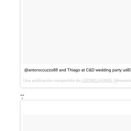
@antoroccuzzo88 and Thiago at C&D wedding party u
Una publicación compartida de
LEONELA FANS
(@messian
","