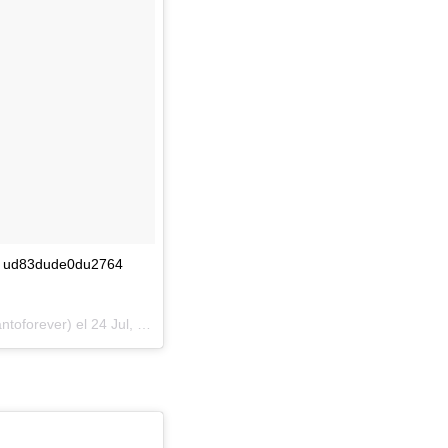
i ud83dude0du2764
toforever) el
24 Jul, 2018 a las 4:10 PDT