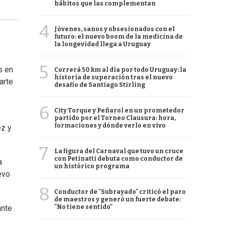
hábitos que las complementan
4
Jóvenes, sanos y obsesionados con el
futuro: el nuevo boom de la medicina de
la longevidad llega a Uruguay
5
s en
Correrá 50 km al día por todo Uruguay: la
historia de superación tras el nuevo
arte
desafío de Santiago Stirling
6
City Torque y Peñarol en un prometedor
partido por el Torneo Clausura: hora,
formaciones y dónde verlo en vivo
ez y
7
La figura del Carnaval que tuvo un cruce
con Petinatti debuta como conductor de
a
un histórico programa
evo
8
Conductor de "Subrayado" criticó el paro
de maestros y generó un fuerte debate:
"No tiene sentido"
ante