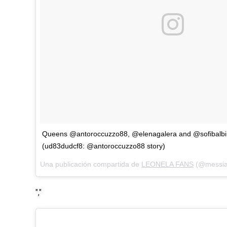
Queens @antoroccuzzo88, @elenagalera and @sofibalb
(ud83dudcf8: @antoroccuzzo88 story)
Una publicación compartida de
LEONELA FANS
(@messian
","