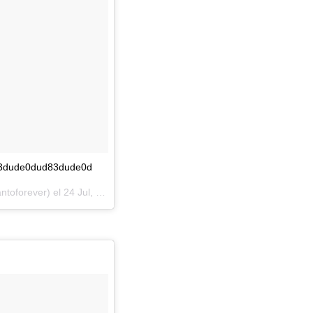
d83dude0dud83dude0d
toforever) el
24 Jul, 2018 a las 6:04 PDT