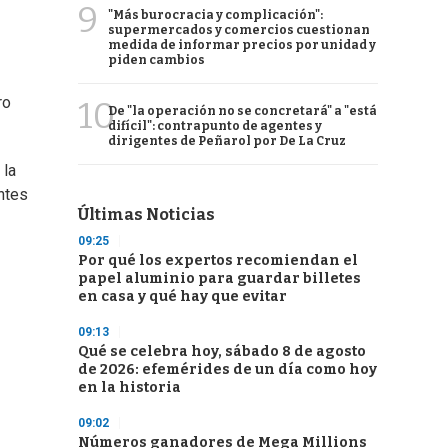
9
"Más burocracia y complicación":
supermercados y comercios cuestionan
medida de informar precios por unidad y
piden cambios
ro
10
De "la operación no se concretará" a "está
difícil": contrapunto de agentes y
dirigentes de Peñarol por De La Cruz
 la
ntes
Últimas Noticias
09:25
Por qué los expertos recomiendan el
papel aluminio para guardar billetes
en casa y qué hay que evitar
09:13
Qué se celebra hoy, sábado 8 de agosto
de 2026: efemérides de un día como hoy
en la historia
09:02
Números ganadores de Mega Millions