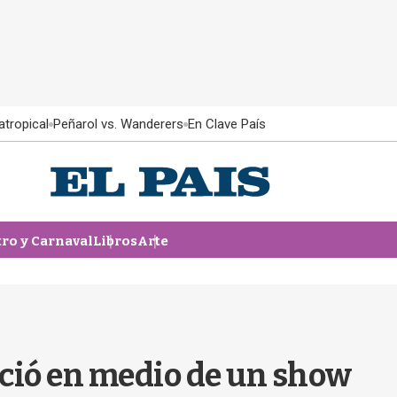
atropical
Peñarol vs. Wanderers
En Clave País
tro y Carnaval
Libros
Arte
eció en medio de un show