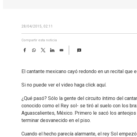
28/04/2015, 02:11
Compartir esta noticia
F
W
T
L
E
a
h
w
i
m
c
a
i
n
a
e
t
t
k
i
El cantante mexicano cayó redondo en un recital que 
b
s
t
e
l
o
A
e
d
o
p
r
I
Si no puede ver el video haga click aquí.
k
p
n
¿Qué pasó? Sólo la gente del circuito íntimo del canta
conocido como el Rey sol- se tiró al suelo con los br
Aguascalientes, México. Primero le sacó los anteojos
terminar desvanecido en el piso.
Cuando el hecho parecía alarmante, el rey Sol empezó