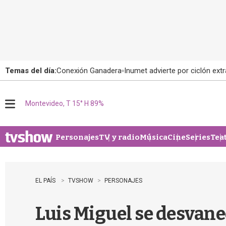
Temas del día:
Conexión Ganadera
Inumet advierte por ciclón extr
Montevideo, T 15° H 89%
M
e
n
u
Personajes
TV y radio
Música
Cine
Series
Tea
EL PAÍS
TVSHOW
PERSONAJES
Luis Miguel se desvan