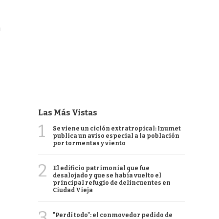
n
Las Más Vistas
1
Se viene un ciclón extratropical: Inumet
publica un aviso especial a la población
por tormentas y viento
2
El edificio patrimonial que fue
desalojado y que se había vuelto el
principal refugio de delincuentes en
Ciudad Vieja
3
"Perdí todo": el conmovedor pedido de