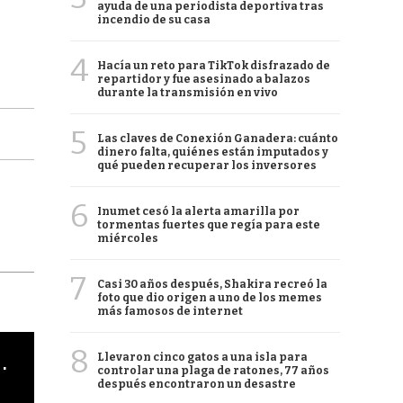
ayuda de una periodista deportiva tras
incendio de su casa
4
Hacía un reto para TikTok disfrazado de
repartidor y fue asesinado a balazos
durante la transmisión en vivo
5
Las claves de Conexión Ganadera: cuánto
dinero falta, quiénes están imputados y
qué pueden recuperar los inversores
6
Inumet cesó la alerta amarilla por
tormentas fuertes que regía para este
miércoles
7
Casi 30 años después, Shakira recreó la
foto que dio origen a uno de los memes
más famosos de internet
8
cha argentino en "Subrayado"
Llevaron cinco gatos a una isla para
controlar una plaga de ratones, 77 años
después encontraron un desastre