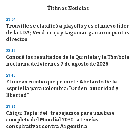
e
c
Últimas Noticias
o
n
23:54
d
Trouville se clasificó a playoffs y es el nuevo líder
s
o
de la LDA; Verdirrojo y Lagomar ganaron puntos
f
directos
3
3
s
23:45
e
Conocé los resultados de la Quiniela y la Tómbola
c
nocturna del viernes 7 de agosto de 2026
o
n
d
21:45
s
El nuevo rumbo que promete Abelardo De la
Espriella para Colombia: "Orden, autoridad y
libertad"
21:26
Chiqui Tapia: del "trabajamos para una fase
completa del Mundial 2030" a teorías
conspirativas contra Argentina