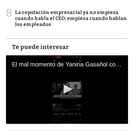
8
La reputación empresarial ya no empieza
cuando habla el CEO; empieza cuando hablan
los empleados
Te puede interesar
El mal momento de Yanina Gasañol con un hincha argentino en "Subrayado"
0
s