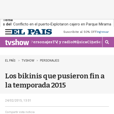
Tema
s del
Conflicto en el puerto
Explotaron cajero en Parque Miramar
día:
Suscribite al 50% OFF
Ingresar
M
e
Personajes
TV y radio
Música
Cine
Series
Te
n
M
u
o
s
t
EL PAÍS
TVSHOW
PERSONAJES
r
a
Los bikinis que pusieron fin a
r
b
la temporada 2015
�
s
q
u
24/02/2015, 13:01
e
d
Compartir esta noticia