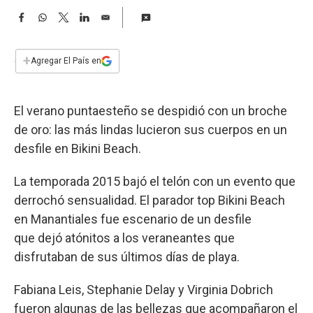
a
F
W
T
L
E
a
h
w
i
m
c
a
i
n
a
e
t
t
k
i
+
Agregar El País en
b
s
t
e
l
o
A
e
d
o
p
r
I
El verano puntaesteño se despidió con un broche
k
p
n
de oro: las más lindas lucieron sus cuerpos en un
desfile en Bikini Beach.
La temporada 2015 bajó el telón con un evento que
derrochó sensualidad. El parador top Bikini Beach
en Manantiales fue escenario de un desfile
que dejó atónitos a los veraneantes que
disfrutaban de sus últimos días de playa.
Fabiana Leis, Stephanie Delay y Virginia Dobrich
fueron algunas de las bellezas que acompañaron el