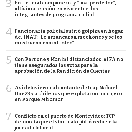
3
Entre "mal compañero" y "mal perdedor",
altísima tensión en vivo entre dos
integrantes de programa radial
4
Funcionaria policial sufrió golpiza en hogar
del INAU: "Le arrancaron mechones y se los
mostraron como trofeo"
5
Con Perrone y Manini distanciados, el FA no
tiene asegurados los votos para la
aprobación de la Rendición de Cuentas
6
Así detuvieron al cantante de trap Nahuel
One23 y a chilenos que explotaron un cajero
en Parque Miramar
7
Conflicto en el puerto de Montevideo: TCP
denuncia que el sindicato pidió reducir la
jornada laboral