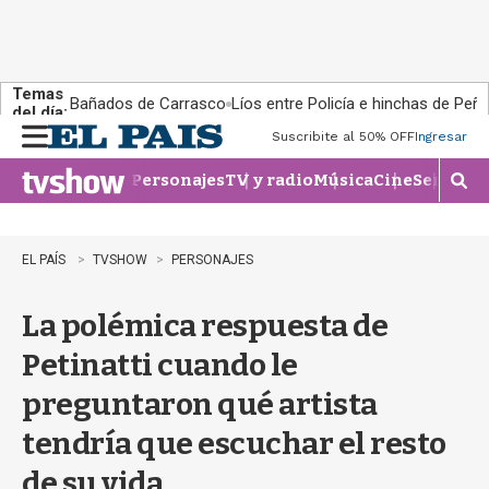
Temas
Bañados de Carrasco
Líos entre Policía e hinchas de Peña
del día:
Suscribite al 50% OFF
Ingresar
M
e
Personajes
TV y radio
Música
Cine
Series
Te
n
M
u
o
s
t
EL PAÍS
TVSHOW
PERSONAJES
r
a
La polémica respuesta de
r
b
Petinatti cuando le
�
s
preguntaron qué artista
q
u
tendría que escuchar el resto
e
d
de su vida