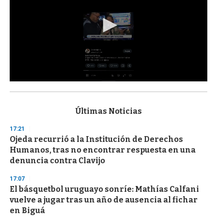
0
s
e
c
Últimas Noticias
o
n
17:21
d
Ojeda recurrió a la Institución de Derechos
s
o
Humanos, tras no encontrar respuesta en una
f
denuncia contra Clavijo
3
3
s
17:07
e
El básquetbol uruguayo sonríe: Mathías Calfani
c
vuelve a jugar tras un año de ausencia al fichar
o
n
en Biguá
d