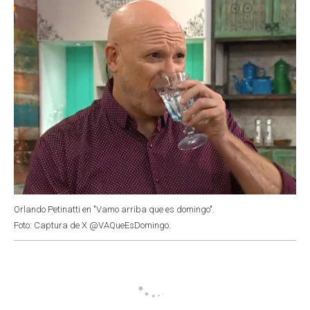
k
p
n
Orlando Petinatti en "Vamo arriba que es domingo".
Foto: Captura de X @VAQueEsDomingo.