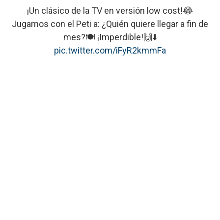
¡Un clásico de la TV en versión low cost!😂
Jugamos con el Peti a: ¿Quién quiere llegar a fin de
mes?🍽️ ¡Imperdible!🙌⬇️
pic.twitter.com/iFyR2kmmFa