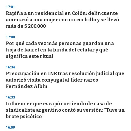
s
17:01
Rapiña a un residencial en Colón: delincuente
amenazó a una mujer con un cuchillo y se llevó
más de $ 200.000
17:00
Por qué cada vez más personas guardan una
hoja de laurel en la funda del celular y qué
significa este ritual
16:34
Preocupación en INR tras resolución judicial que
autorizó visita conyugal al líder narco
Fernández Albín
16:33
Influencer que escapó corriendo de casa de
sindicalista argentino contó su versión: "Tuve un
brote psicótico"
16:09