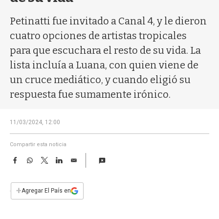
a
Petinatti fue invitado a Canal 4, y le dieron
cuatro opciones de artistas tropicales
para que escuchara el resto de su vida. La
lista incluía a Luana, con quien viene de
un cruce mediático, y cuando eligió su
respuesta fue sumamente irónico.
11/03/2024, 12:00
Compartir esta noticia
F
W
T
L
E
a
h
w
i
m
c
a
i
n
a
e
t
t
k
i
+
Agregar El País en
b
s
t
e
l
o
A
e
d
o
p
r
I