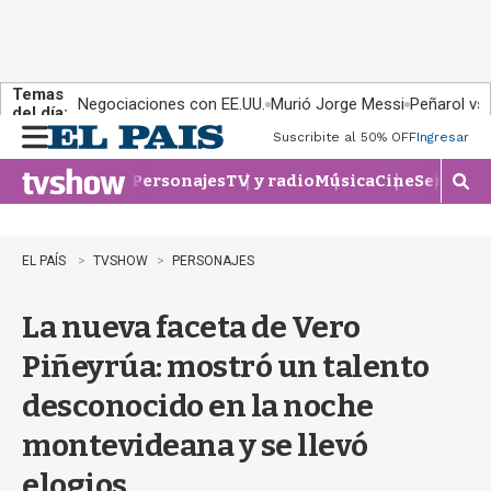
Temas
Negociaciones con EE.UU.
Murió Jorge Messi
Peñarol vs
del día:
Suscribite al 50% OFF
Ingresar
M
e
Personajes
TV y radio
Música
Cine
Series
Te
n
M
u
o
s
t
EL PAÍS
TVSHOW
PERSONAJES
r
a
La nueva faceta de Vero
r
b
Piñeyrúa: mostró un talento
�
s
desconocido en la noche
q
u
montevideana y se llevó
e
d
elogios