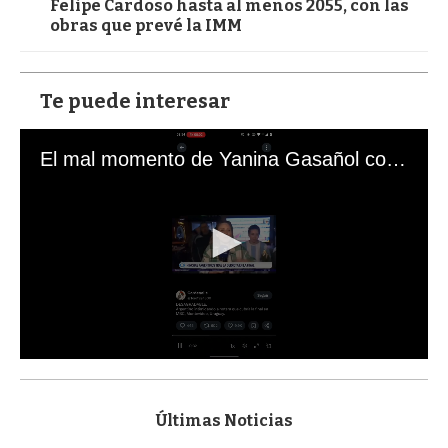
Felipe Cardoso hasta al menos 2055, con las
obras que prevé la IMM
Te puede interesar
El mal momento de Yanina Gasañol con un hincha argentino en "Subrayado"
0
s
e
c
Últimas Noticias
o
n