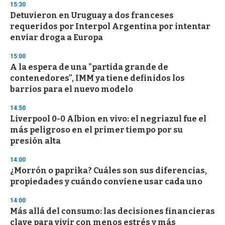
15:30
d
Detuvieron en Uruguay a dos franceses
s
o
requeridos por Interpol Argentina por intentar
f
enviar droga a Europa
3
3
s
15:00
e
A la espera de una "partida grande de
c
contenedores", IMM ya tiene definidos los
o
n
barrios para el nuevo modelo
d
s
14:50
Liverpool 0-0 Albion en vivo: el negriazul fue el
más peligroso en el primer tiempo por su
presión alta
14:00
¿Morrón o paprika? Cuáles son sus diferencias,
propiedades y cuándo conviene usar cada uno
14:00
Más allá del consumo: las decisiones financieras
clave para vivir con menos estrés y más