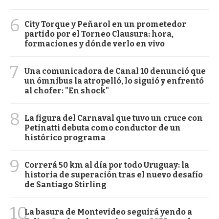
6
City Torque y Peñarol en un prometedor
partido por el Torneo Clausura: hora,
formaciones y dónde verlo en vivo
7
Una comunicadora de Canal 10 denunció que
un ómnibus la atropelló, lo siguió y enfrentó
al chofer: "En shock"
8
La figura del Carnaval que tuvo un cruce con
Petinatti debuta como conductor de un
histórico programa
9
Correrá 50 km al día por todo Uruguay: la
historia de superación tras el nuevo desafío
de Santiago Stirling
10
La basura de Montevideo seguirá yendo a