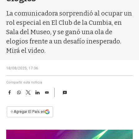
a
La comunicadora sorprendió al ocupar un
rol especial en El Club de la Cumbia, en
Sala del Museo, y se ganó una ola de
elogios frente a un desafío inesperado.
Mirá el video.
18/08/2025, 17:36
Compartir esta noticia
F
W
T
L
E
a
h
w
i
m
c
a
i
n
a
e
t
t
k
i
+
Agregar El País en
b
s
t
e
l
o
A
e
d
o
p
r
I
k
p
n