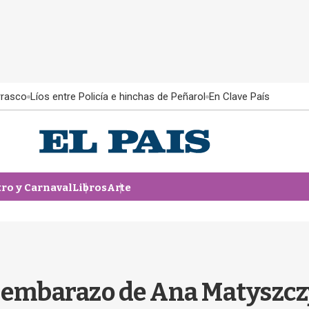
rrasco
Líos entre Policía e hinchas de Peñarol
En Clave País
tro y Carnaval
Libros
Arte
el embarazo de Ana Matyszc