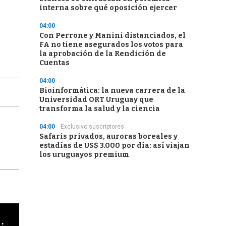
interna sobre qué oposición ejercer
04:00
Con Perrone y Manini distanciados, el
FA no tiene asegurados los votos para
la aprobación de la Rendición de
Cuentas
04:00
Bioinformática: la nueva carrera de la
Universidad ORT Uruguay que
transforma la salud y la ciencia
04:00
Exclusivo suscriptores
Safaris privados, auroras boreales y
estadías de US$ 3.000 por día: así viajan
los uruguayos premium
cha argentino en "Subrayado"