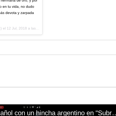
y hermana de oro, y por
o en tu vida, no dudo
más devota y zarpada
) el
12 Jul, 2018 a las 3:25 PDT
El mal momento de Yanina Gasañol con un hin