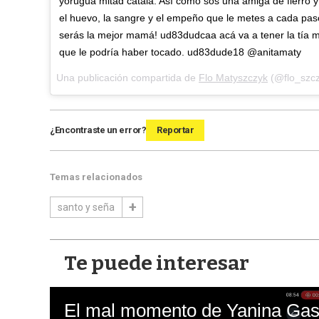
yorugua mitad catalá. Así como sos una amiga de fierro 
el huevo, la sangre y el empeño que le metes a cada pas
serás la mejor mamá! ud83dudcaa acá va a tener la tía 
que le podría haber tocado. ud83dude18 @anitamaty
Una publicación compartida de
Flo Matyszczyk
(@flo_szcz
¿Encontraste un error?
Reportar
Temas relacionados
santo y seña
Te puede interesar