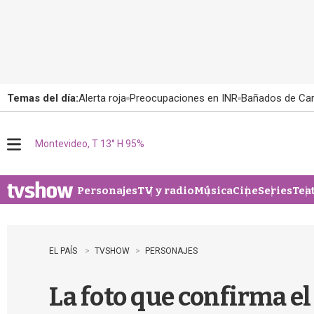
Temas del día:
Alerta roja
Preocupaciones en INR
Bañados de Ca
Montevideo, T 13° H 95%
M
e
n
u
Personajes
TV y radio
Música
Cine
Series
Tea
EL PAÍS
TVSHOW
PERSONAJES
La foto que confirma 