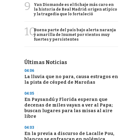
9
Yan Diomande es el fichaje más caro en
la historia de Real Madrid: origen atípico
y la tragedia que lo fortaleció
10
Buena parte del país bajo alerta naranja
y amarilla de Inumet por vientos muy
fuertes y persistentes
Últimas Noticias
04:06
La lluvia que no para, causa estragos en
la pista de césped de Maroñas
04:05
En Paysandú y Florida esperan que
decenas de miles vayan a ver al Papa;
buscan lugares para las misas al aire
libre
04:03
En la previa a discurso de Lacalle Pou,
blancos se enfrascan en polémica