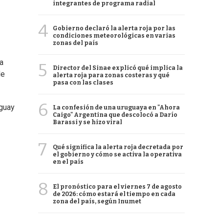
integrantes de programa radial
4
Gobierno declaró la alerta roja por las
condiciones meteorológicas en varias
zonas del país
a
5
Director del Sinae explicó qué implica la
de
alerta roja para zonas costeras y qué
pasa con las clases
6
uguay
La confesión de una uruguaya en "Ahora
Caigo" Argentina que descolocó a Darío
Barassi y se hizo viral
7
Qué significa la alerta roja decretada por
el gobierno y cómo se activa la operativa
en el país
8
El pronóstico para el viernes 7 de agosto
de 2026: cómo estará el tiempo en cada
zona del país, según Inumet