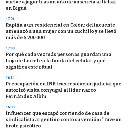
vuelve a jugar tras un año de ausencia al fichar
f
en Biguá
3
3
s
17:01
e
Rapiña a un residencial en Colón: delincuente
c
amenazó a una mujer con un cuchillo y se llevó
o
n
más de $ 200.000
d
s
17:00
Por qué cada vez más personas guardan una
hoja de laurel en la funda del celular y qué
significa este ritual
16:34
Preocupación en INR tras resolución judicial que
autorizó visita conyugal al líder narco
Fernández Albín
16:33
Influencer que escapó corriendo de casa de
sindicalista argentino contó su versión: "Tuve un
brote psicótico"