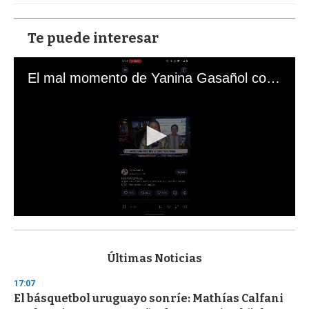
Te puede interesar
El mal momento de Yanina Gasañol con un hincha argentino en "Subrayado"
0
s
e
c
Últimas Noticias
o
n
17:07
d
El básquetbol uruguayo sonríe: Mathías Calfani
s
o