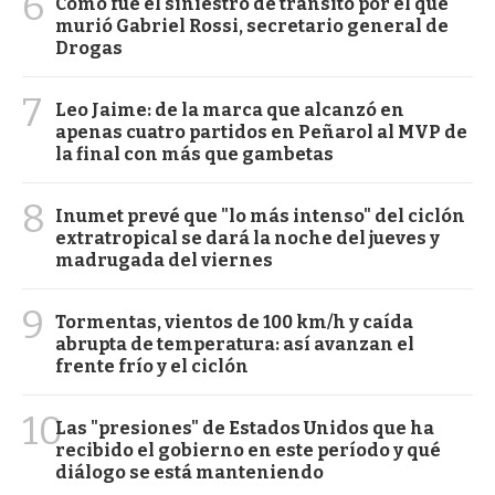
6
Cómo fue el siniestro de tránsito por el que
murió Gabriel Rossi, secretario general de
Drogas
7
Leo Jaime: de la marca que alcanzó en
apenas cuatro partidos en Peñarol al MVP de
la final con más que gambetas
8
Inumet prevé que "lo más intenso" del ciclón
extratropical se dará la noche del jueves y
madrugada del viernes
9
Tormentas, vientos de 100 km/h y caída
abrupta de temperatura: así avanzan el
frente frío y el ciclón
10
Las "presiones" de Estados Unidos que ha
recibido el gobierno en este período y qué
diálogo se está manteniendo