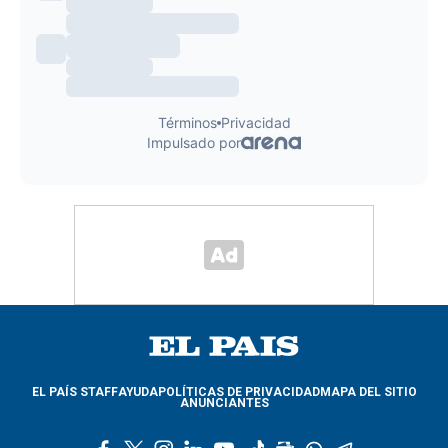
EL PAÍS STAFF
AYUDA
POLÍTICAS DE PRIVACIDAD
MAPA DEL SITIO
ANUNCIANTES
f
t
i
l
y
t
g
w
t