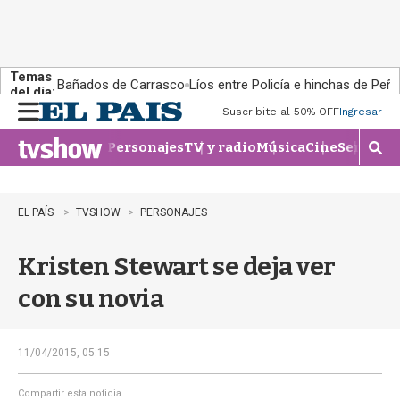
Temas
Bañados de Carrasco
Líos entre Policía e hinchas de Peña
del día:
Suscribite al 50% OFF
Ingresar
M
e
Personajes
TV y radio
Música
Cine
Series
Te
n
M
u
o
s
t
EL PAÍS
TVSHOW
PERSONAJES
r
a
Kristen Stewart se deja ver
r
b
con su novia
�
s
q
u
11/04/2015, 05:15
e
d
Compartir esta noticia