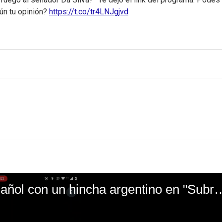
ún tu opinión?
https://t.co/tr4LNJgjvd
El mal momento de Yanina Gasañol con un hin