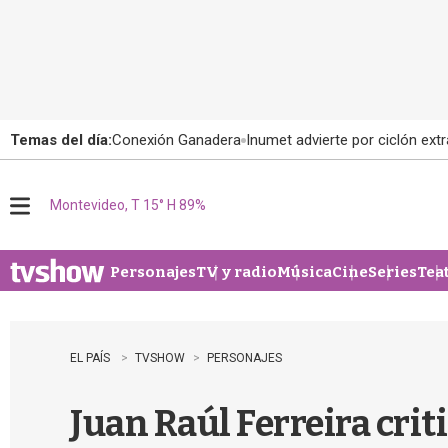
Temas del día:
Conexión Ganadera
Inumet advierte por ciclón extr
Montevideo, T 15° H 89%
M
e
n
u
Personajes
TV y radio
Música
Cine
Series
Tea
EL PAÍS
TVSHOW
PERSONAJES
Juan Raúl Ferreira crit