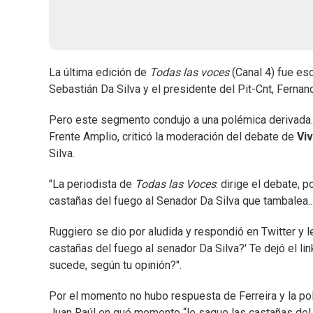
La última edición de
Todas las voces
(Canal 4) fue es
Sebastián Da Silva y el presidente del Pit-Cnt, Fernan
Pero este segmento condujo a una polémica derivada.
Frente Amplio, criticó la moderación del debate de
Vi
Silva.
"La periodista de
Todas las Voces
: dirige el debate, 
castañas del fuego al Senador Da Silva que tambalea..."
Ruggiero se dio por aludida y respondió en Twitter y 
castañas del fuego al senador Da Silva?' Te dejó el l
sucede, según tu opinión?".
Por el momento no hubo respuesta de Ferreira y la pol
Juan Raúl en qué momento “le saque las castañas del 