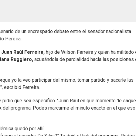
cenario de un encrespado debate entre el senador nacionalista
do Pereira.
Juan Raúl Ferreira,
hijo de Wilson Ferreira y quien ha militado 
viana Ruggiero,
acusándola de parcialidad hacia las posiciones
porque yo la veo participar del mismo, tomar partido y sacarle las
, escribió Ferreira.
le pidió que sea especifico. "Juan Raúl en qué momento 'le saque
ink del programa. Podes marcarme el minuto exacto en el que eso
émica quedó por allí.
fuego al senador Da Silva?” Te dejó el link del programa. Podes