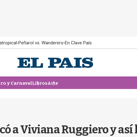
atropical
Peñarol vs. Wanderers
En Clave País
tro y Carnaval
Libros
Arte
icó a Viviana Ruggiero y así 