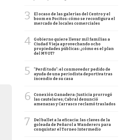
3
El ocaso de las galerías del Centro y el
boom en Pocitos: cómo se reconfigura el
mercado de locales comerciales
4
Gobierno quiere llevar mil familias a
Ciudad Vieja aprovechando ocho
propiedades públicas: ¿cómo es el plan
del MVOT?
5
"Perdí todo": el conmovedor pedido de
ayuda de una periodista deportiva tras
incendio de su casa
6
Conexión Ganadera: Justicia prorrogó
las cautelares; Cabral denunció
amenazas y Carrasco reclamó traslados
7
Del ballet a la eficacia: las claves de la
goleada de Peñarol a Wanderers para
conquistar el Torneo Intermedio