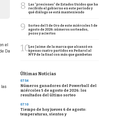
8
Las "presiones" de Estados Unidos que ha
recibido el gobierno en este período y
qué diálogo se está manteniendo
9
Sorteo del 5 de Oro de este miércoles 5 de
agosto de 2026: números sorteados,
pozos y aciertos
en el
10
Leo Jaime: de la marca que alcanzó en
 de Da
apenas cuatro partidos en Peñarol al
MVP de la final con más que gambetas
Últimas Noticias
07:54
Números ganadores del Powerball del
 las
miércoles 5 de agosto de 2026: los
resultados del último sorteo
07:10
Tiempo de hoy jueves 6 de agosto:
temperaturas, vientos y