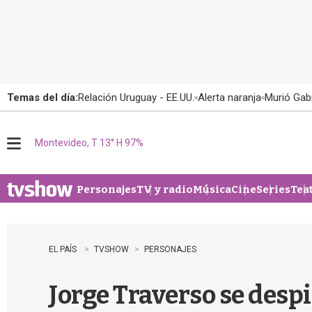
Temas del día:
Relación Uruguay - EE.UU.
Alerta naranja
Murió Gabr
Montevideo, T 13° H 97%
M
e
n
u
Personajes
TV y radio
Música
Cine
Series
Tea
EL PAÍS
TVSHOW
PERSONAJES
Jorge Traverso se despi