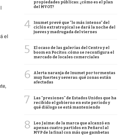
propiedades públicas: ¿cómo es el plan
del MVOT?
l
4
Inumet prevé que "lo más intenso" del
ciclón extratropical se dará la noche del
jueves y madrugada del viernes
á el
5
El ocaso de las galerías del Centro y el
boom en Pocitos: cómo se reconfigura el
mercado de locales comerciales
6
Alerta naranja de Inumet por tormentas
muy fuertes y severas: qué zonas están
afectadas
te,
7
Las "presiones" de Estados Unidos que ha
recibido el gobierno en este período y
qué diálogo se está manteniendo
8
Leo Jaime: de la marca que alcanzó en
apenas cuatro partidos en Peñarol al
MVP de la final con más que gambetas