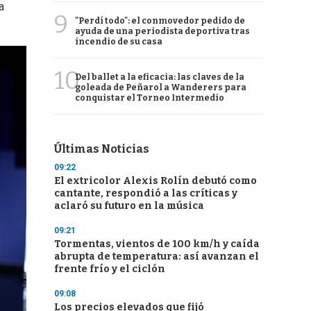
a
9
"Perdí todo": el conmovedor pedido de
ayuda de una periodista deportiva tras
incendio de su casa
10
Del ballet a la eficacia: las claves de la
goleada de Peñarol a Wanderers para
conquistar el Torneo Intermedio
Últimas Noticias
09:22
El extricolor Alexis Rolín debutó como
cantante, respondió a las críticas y
aclaró su futuro en la música
09:21
Tormentas, vientos de 100 km/h y caída
abrupta de temperatura: así avanzan el
frente frío y el ciclón
09:08
Los precios elevados que fijó