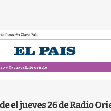
iel Rossi
En Clave País
tro y Carnaval
Libros
Arte
de el jueves 26 de Radio Ori