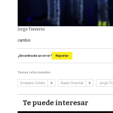
Jorge Traverso
cambio
¿Encontraste un error?
Reportar
Temas relacionados
Emiliano Cotelo
Radio Oriental
Jorge Tr
Te puede interesar