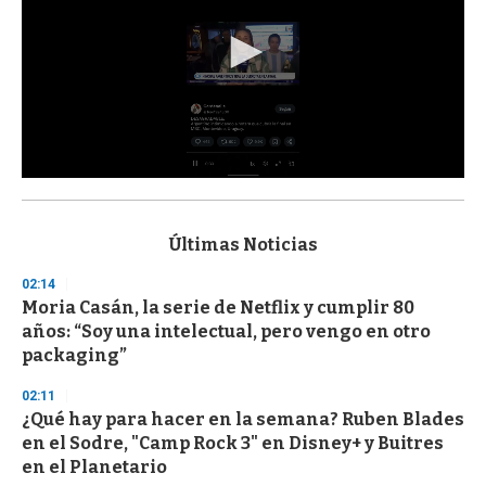
0
s
e
c
Últimas Noticias
o
n
02:14
d
Moria Casán, la serie de Netflix y cumplir 80
s
o
años: “Soy una intelectual, pero vengo en otro
f
packaging”
3
3
s
02:11
e
¿Qué hay para hacer en la semana? Ruben Blades
c
en el Sodre, "Camp Rock 3" en Disney+ y Buitres
o
n
en el Planetario
d