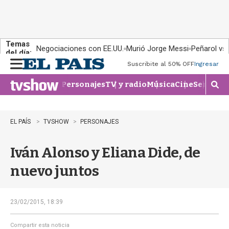
Temas
Negociaciones con EE.UU.
Murió Jorge Messi
Peñarol vs
del día:
Suscribite al 50% OFF
Ingresar
M
e
Personajes
TV y radio
Música
Cine
Series
Te
n
M
u
o
s
t
EL PAÍS
TVSHOW
PERSONAJES
r
a
Iván Alonso y Eliana Dide, de
r
b
nuevo juntos
�
s
q
u
23/02/2015, 18:39
e
d
Compartir esta noticia