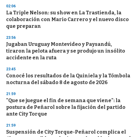
s
02:06
La Triple Nelson: su show en La Trastienda, la
colaboración con Mario Carrero y el nuevo disco
que preparan
23:56
Jugaban Uruguay Montevideo y Paysandú,
tiraron la pelota afuera y se produjo un insólito
accidente en la ruta
23:45
Conocé los resultados de la Quiniela y la Tómbola
nocturna del sábado 8 de agosto de 2026
21:59
"Que se juegue el fin de semana que viene": la
postura de Peñarol sobre la fijación del partido
ante City Torque
21:59
Suspensión de City Torque-Peñarol complica el