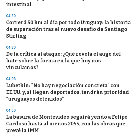
f
intestinal
3
3
s
04:30
e
Correrá 50 km al día por todo Uruguay: la historia
c
de superación tras el nuevo desafío de Santiago
o
n
Stirling
d
s
04:30
De la crítica al ataque: ¿Qué revela el auge del
hate sobre la forma en la que hoy nos
vinculamos?
04:03
Lubetkin: "No hay negociación concreta" con
EE.UU. y, si llegan deportados, tendrán prioridad
"uruguayos detenidos"
04:00
La basura de Montevideo seguirá yendo a Felipe
Cardoso hasta al menos 2055, con las obras que
prevé la IMM