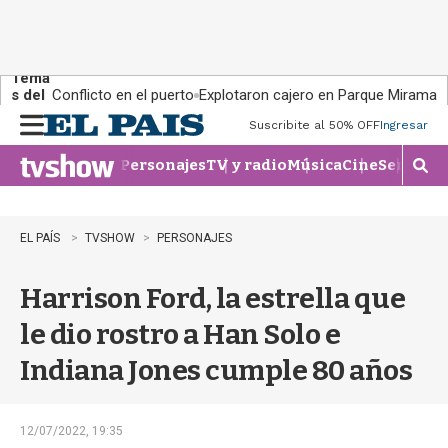
Tema
s del
Conflicto en el puerto
Explotaron cajero en Parque Miramar
día:
Suscribite al 50% OFF
Ingresar
M
e
Personajes
TV y radio
Música
Cine
Series
Te
n
M
u
o
s
t
EL PAÍS
TVSHOW
PERSONAJES
r
a
Harrison Ford, la estrella que
r
b
le dio rostro a Han Solo e
�
s
Indiana Jones cumple 80 años
q
u
e
d
12/07/2022, 19:35