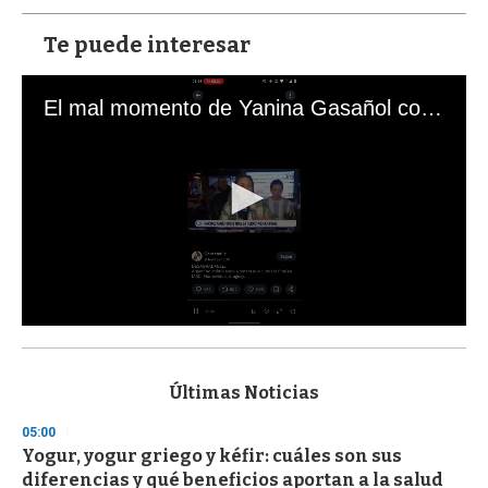
Te puede interesar
El mal momento de Yanina Gasañol con un hincha argentino en "Subrayado"
0
s
e
c
Últimas Noticias
o
n
05:00
d
Yogur, yogur griego y kéfir: cuáles son sus
s
o
diferencias y qué beneficios aportan a la salud