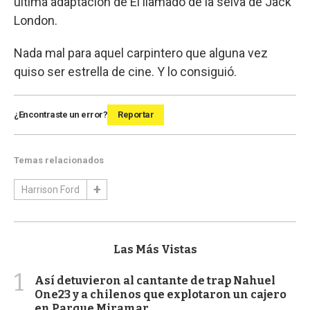
última adaptación de El llamado de la selva de Jack
London.
Nada mal para aquel carpintero que alguna vez
quiso ser estrella de cine. Y lo consiguió.
¿Encontraste un error?
Reportar
Temas relacionados
Harrison Ford
Las Más Vistas
1
Así detuvieron al cantante de trap Nahuel
One23 y a chilenos que explotaron un cajero
en Parque Miramar