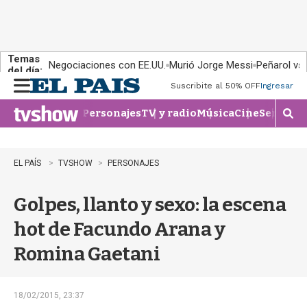
Temas
Negociaciones con EE.UU.
Murió Jorge Messi
Peñarol vs
del día:
Suscribite al 50% OFF
Ingresar
M
e
Personajes
TV y radio
Música
Cine
Series
Te
n
M
u
o
s
t
EL PAÍS
TVSHOW
PERSONAJES
r
a
Golpes, llanto y sexo: la escena
r
b
hot de Facundo Arana y
�
s
Romina Gaetani
q
u
e
d
18/02/2015, 23:37