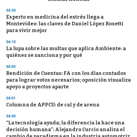
o
n
04:30
d
Experto en medicina del estrés llega a
s
o
Montevideo: las claves de Daniel López Rosetti
f
para vivir mejor
3
3
s
04:10
e
La lupa sobre las multas que aplica Ambiente: a
c
quiénes se sanciona y por qué
o
n
d
04:05
s
Rendición de Cuentas: FA con los días contados
para lograr votos necesarios; oposición visualiza
apoyo a proyectos aparte
04:01
Columna de APPCU: de cal y de arena
04:00
“La tecnología ayuda; la diferencia la hace una
decisión humana”: Alejandro Curcio analiza el
cambio de paradigma en la industria automotriz