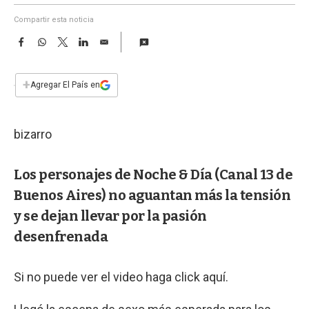
a
Compartir esta noticia
F
W
T
L
E
a
h
w
i
m
c
a
i
n
a
e
t
t
k
i
+
Agregar El País en
b
s
t
e
l
o
A
e
d
o
p
r
I
bizarro
k
p
n
Los personajes de Noche & Día (Canal 13 de
Buenos Aires) no aguantan más la tensión
y se dejan llevar por la pasión
desenfrenada
Si no puede ver el video haga click aquí.