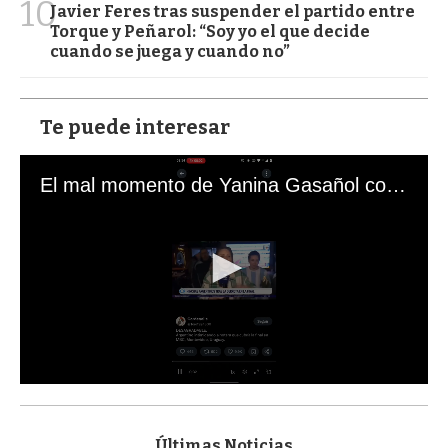
10
Javier Feres tras suspender el partido entre
Torque y Peñarol: “Soy yo el que decide
cuando se juega y cuando no”
Te puede interesar
El mal momento de Yanina Gasañol con un hincha argentino en "Subrayado"
0
s
e
c
Últimas Noticias