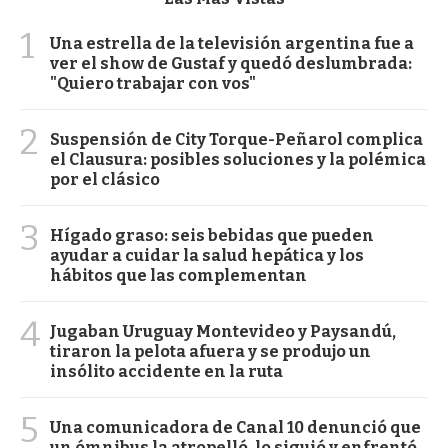
1
Una estrella de la televisión argentina fue a
ver el show de Gustaf y quedó deslumbrada:
"Quiero trabajar con vos"
2
Suspensión de City Torque-Peñarol complica
el Clausura: posibles soluciones y la polémica
por el clásico
3
Hígado graso: seis bebidas que pueden
ayudar a cuidar la salud hepática y los
hábitos que las complementan
4
Jugaban Uruguay Montevideo y Paysandú,
tiraron la pelota afuera y se produjo un
insólito accidente en la ruta
5
Una comunicadora de Canal 10 denunció que
un ómnibus la atropelló, lo siguió y enfrentó