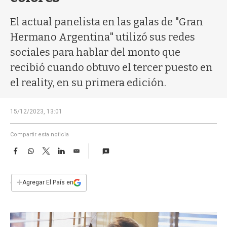
a
El actual panelista en las galas de "Gran
Hermano Argentina" utilizó sus redes
sociales para hablar del monto que
recibió cuando obtuvo el tercer puesto en
el reality, en su primera edición.
15/12/2023, 13:01
Compartir esta noticia
F
W
T
L
E
a
h
w
i
m
c
a
i
n
a
e
t
t
k
i
+
Agregar El País en
b
s
t
e
l
o
A
e
d
o
p
r
I
k
p
n