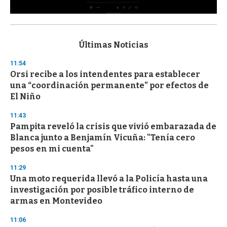
0
s
e
c
Últimas Noticias
o
n
11:54
d
Orsi recibe a los intendentes para establecer
s
o
una “coordinación permanente” por efectos de
f
El Niño
3
3
s
11:43
e
Pampita reveló la crisis que vivió embarazada de
c
Blanca junto a Benjamín Vicuña: "Tenía cero
o
n
pesos en mi cuenta"
d
s
11:29
Una moto requerida llevó a la Policía hasta una
investigación por posible tráfico interno de
armas en Montevideo
11:06