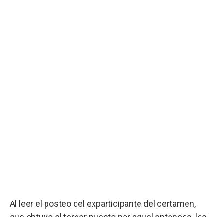
Al leer el posteo del exparticipante del certamen,
que obtuvo el tercer puesto por aquel entonces, los