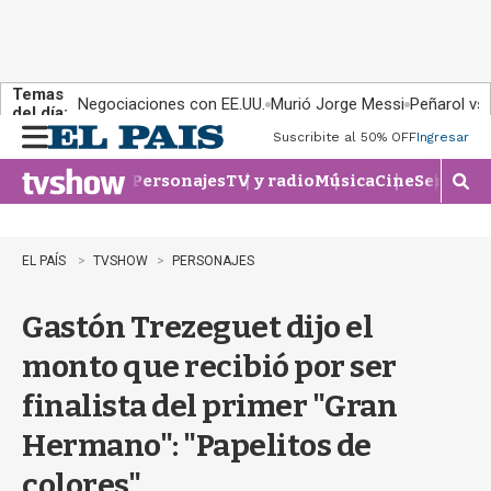
Temas
Negociaciones con EE.UU.
Murió Jorge Messi
Peñarol vs
del día:
Suscribite al 50% OFF
Ingresar
M
e
Personajes
TV y radio
Música
Cine
Series
Te
n
M
u
o
s
t
EL PAÍS
TVSHOW
PERSONAJES
r
a
Gastón Trezeguet dijo el
r
b
monto que recibió por ser
�
s
finalista del primer "Gran
q
u
Hermano": "Papelitos de
e
d
colores"