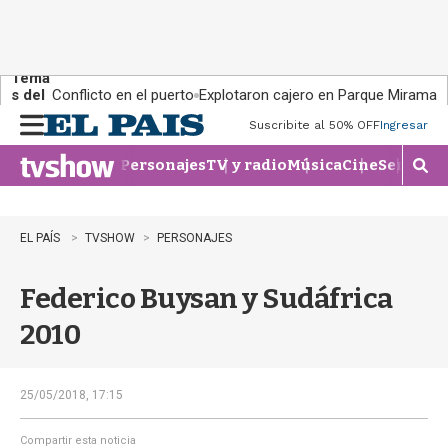
Tema
s del
Conflicto en el puerto
Explotaron cajero en Parque Miramar
día:
Suscribite al 50% OFF
Ingresar
M
e
Personajes
TV y radio
Música
Cine
Series
Te
n
M
u
o
s
t
EL PAÍS
TVSHOW
PERSONAJES
r
a
Federico Buysan y Sudáfrica
r
b
2010
�
s
q
u
25/05/2018, 17:15
e
d
Compartir esta noticia