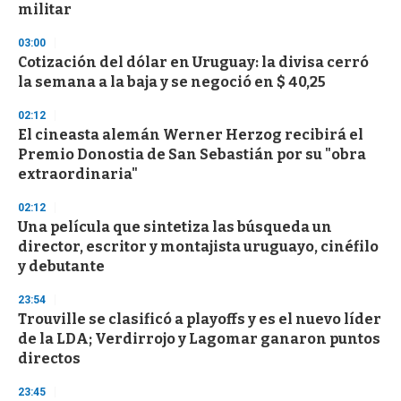
militar
3
3
s
03:00
e
Cotización del dólar en Uruguay: la divisa cerró
c
la semana a la baja y se negoció en $ 40,25
o
n
d
02:12
s
El cineasta alemán Werner Herzog recibirá el
Premio Donostia de San Sebastián por su "obra
extraordinaria"
02:12
Una película que sintetiza las búsqueda un
director, escritor y montajista uruguayo, cinéfilo
y debutante
23:54
Trouville se clasificó a playoffs y es el nuevo líder
de la LDA; Verdirrojo y Lagomar ganaron puntos
directos
23:45