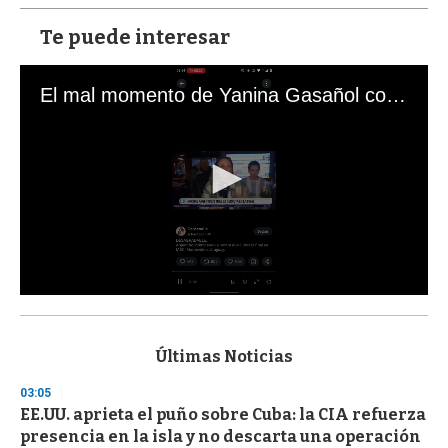
Te puede interesar
El mal momento de Yanina Gasañol con un hincha argentino en "Subrayado"
0
s
e
c
Últimas Noticias
o
n
03:05
d
EE.UU. aprieta el puño sobre Cuba: la CIA refuerza
s
o
presencia en la isla y no descarta una operación
f