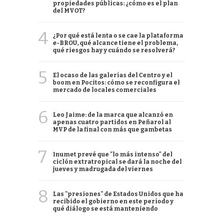
propiedades públicas: ¿cómo es el plan
del MVOT?
4
¿Por qué está lenta o se cae la plataforma
e-BROU, qué alcance tiene el problema,
qué riesgos hay y cuándo se resolverá?
5
El ocaso de las galerías del Centro y el
boom en Pocitos: cómo se reconfigura el
mercado de locales comerciales
6
Leo Jaime: de la marca que alcanzó en
apenas cuatro partidos en Peñarol al
MVP de la final con más que gambetas
7
Inumet prevé que "lo más intenso" del
ciclón extratropical se dará la noche del
jueves y madrugada del viernes
8
Las "presiones" de Estados Unidos que ha
recibido el gobierno en este período y
qué diálogo se está manteniendo