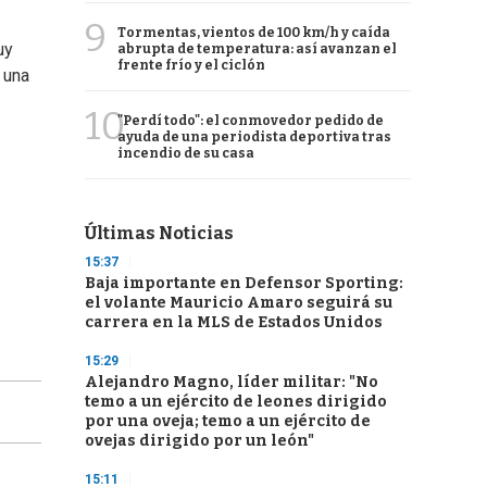
9
Tormentas, vientos de 100 km/h y caída
uy
abrupta de temperatura: así avanzan el
frente frío y el ciclón
 una
10
"Perdí todo": el conmovedor pedido de
ayuda de una periodista deportiva tras
incendio de su casa
Últimas Noticias
15:37
Baja importante en Defensor Sporting:
el volante Mauricio Amaro seguirá su
carrera en la MLS de Estados Unidos
15:29
Alejandro Magno, líder militar: "No
temo a un ejército de leones dirigido
por una oveja; temo a un ejército de
ovejas dirigido por un león"
15:11