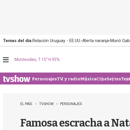
Temas del día:
Relación Uruguay - EE.UU.
Alerta naranja
Murió Gabr
Montevideo, T 15° H 95%
M
e
n
u
Personajes
TV y radio
Música
Cine
Series
Tea
EL PAÍS
TVSHOW
PERSONAJES
Famosa escracha a Nata