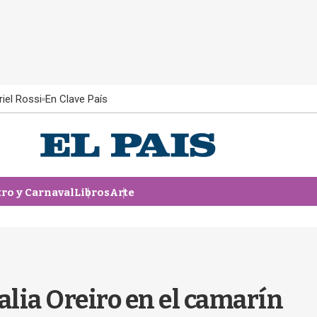
iel Rossi
En Clave País
tro y Carnaval
Libros
Arte
lia Oreiro en el camarín