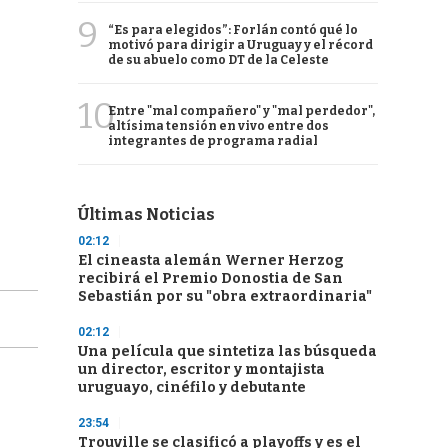
9
“Es para elegidos”: Forlán contó qué lo
motivó para dirigir a Uruguay y el récord
de su abuelo como DT de la Celeste
10
Entre "mal compañero" y "mal perdedor",
altísima tensión en vivo entre dos
integrantes de programa radial
Últimas Noticias
02:12
El cineasta alemán Werner Herzog
recibirá el Premio Donostia de San
Sebastián por su "obra extraordinaria"
02:12
Una película que sintetiza las búsqueda
un director, escritor y montajista
uruguayo, cinéfilo y debutante
23:54
Trouville se clasificó a playoffs y es el