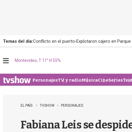
Temas del día:
Conflicto en el puerto
Explotaron cajero en Parque
Montevideo, T 11° H 55%
M
e
n
u
Personajes
TV y radio
Música
Cine
Series
Tea
EL PAÍS
TVSHOW
PERSONAJES
Fabiana Leis se despide