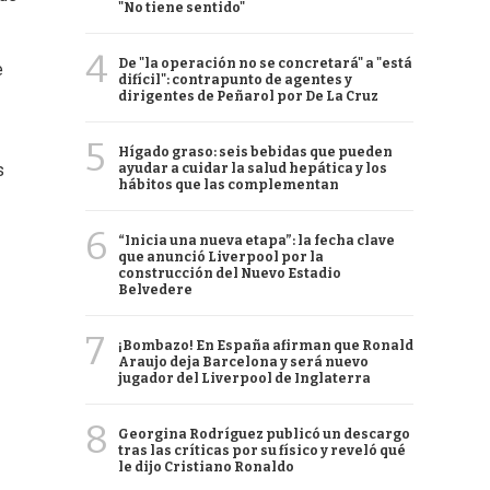
"No tiene sentido"
4
De "la operación no se concretará" a "está
e
difícil": contrapunto de agentes y
dirigentes de Peñarol por De La Cruz
5
Hígado graso: seis bebidas que pueden
s
ayudar a cuidar la salud hepática y los
hábitos que las complementan
6
“Inicia una nueva etapa”: la fecha clave
que anunció Liverpool por la
construcción del Nuevo Estadio
Belvedere
7
¡Bombazo! En España afirman que Ronald
Araujo deja Barcelona y será nuevo
jugador del Liverpool de Inglaterra
8
Georgina Rodríguez publicó un descargo
tras las críticas por su físico y reveló qué
le dijo Cristiano Ronaldo