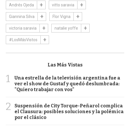
Andrés Ojeda
vitto saravia
Giannina Silva
Flor Vigna
victoria saravia
natalie yoffe
#LosMásVistos
Las Más Vistas
1
Una estrella de la televisión argentina fue a
ver el show de Gustaf y quedó deslumbrada:
"Quiero trabajar con vos"
2
Suspensión de City Torque-Peñarol complica
el Clausura: posibles soluciones y la polémica
por el clásico