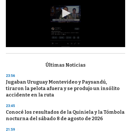
0
s
e
c
Últimas Noticias
o
n
23:56
d
Jugaban Uruguay Montevideo y Paysandú,
s
o
tiraron la pelota afuera y se produjo un insólito
f
accidente en la ruta
3
3
s
23:45
e
Conocé los resultados de la Quiniela y la Tómbola
c
nocturna del sábado 8 de agosto de 2026
o
n
d
21:59