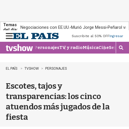
Temas
Negociaciones con EE.UU.
Murió Jorge Messi
Peñarol vs
del día:
Suscribite al 50% OFF
Ingresar
M
e
Personajes
TV y radio
Música
Cine
Series
Te
n
M
u
o
s
t
EL PAÍS
TVSHOW
PERSONAJES
r
a
Escotes, tajos y
r
b
transparencias: los cinco
�
s
atuendos más jugados de la
q
u
fiesta
e
d