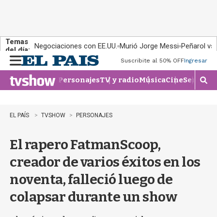
Temas
Negociaciones con EE.UU.
Murió Jorge Messi
Peñarol vs
del día:
Suscribite al 50% OFF
Ingresar
M
e
Personajes
TV y radio
Música
Cine
Series
Te
n
M
u
o
s
t
EL PAÍS
TVSHOW
PERSONAJES
r
a
El rapero FatmanScoop,
r
b
creador de varios éxitos en los
�
s
noventa, falleció luego de
q
u
colapsar durante un show
e
d