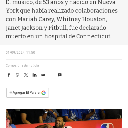
a
El músico, de 53 años y nacido en Nueva
York que había realizado colaboraciones
con Mariah Carey, Whitney Houston,
Janet Jackson y Pitbull, fue declarado
muerto en un hospital de Connecticut.
01/09/2024, 11:50
Compartir esta noticia
F
W
T
L
E
a
h
w
i
m
c
a
i
n
a
e
t
t
k
i
+
Agregar El País en
b
s
t
e
l
o
A
e
d
o
p
r
I
k
p
n