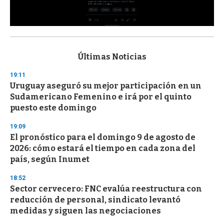
0
s
e
c
Últimas Noticias
o
n
19:11
d
Uruguay aseguró su mejor participación en un
s
o
Sudamericano Femenino e irá por el quinto
f
puesto este domingo
3
3
s
19:09
e
El pronóstico para el domingo 9 de agosto de
c
2026: cómo estará el tiempo en cada zona del
o
n
país, según Inumet
d
s
18:52
Sector cervecero: FNC evalúa reestructura con
reducción de personal, sindicato levantó
medidas y siguen las negociaciones