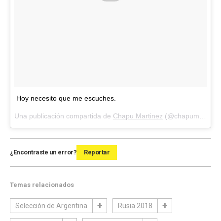
Hoy necesito que me escuches.
Una publicación compartida de
Chapu Martinez
(@chapumartinez) el
¿Encontraste un error?
Reportar
Temas relacionados
Selección de Argentina
Rusia 2018