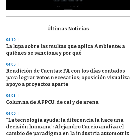
0
s
e
c
Últimas Noticias
o
n
04:10
d
La lupa sobre las multas que aplica Ambiente: a
s
o
quiénes se sanciona y por qué
f
3
04:05
3
s
Rendición de Cuentas: FA con los días contados
e
para lograr votos necesarios; oposición visualiza
c
apoyo a proyectos aparte
o
n
d
04:01
s
Columna de APPCU: de cal y de arena
04:00
“La tecnología ayuda; la diferencia la hace una
decisión humana”: Alejandro Curcio analiza el
cambio de paradigma en la industria automotriz