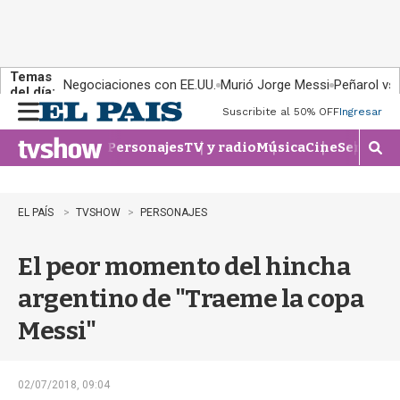
Temas
Negociaciones con EE.UU.
Murió Jorge Messi
Peñarol vs
del día:
Suscribite al 50% OFF
Ingresar
M
e
Personajes
TV y radio
Música
Cine
Series
Te
n
M
u
o
s
t
EL PAÍS
TVSHOW
PERSONAJES
r
a
El peor momento del hincha
r
b
argentino de "Traeme la copa
�
s
Messi"
q
u
e
d
02/07/2018, 09:04