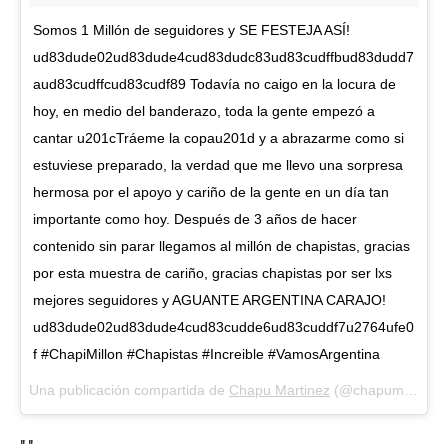
Somos 1 Millón de seguidores y SE FESTEJA ASÍ!
ud83dude02ud83dude4cud83dudc83ud83cudffbud83dudd7
aud83cudffcud83cudf89 Todavía no caigo en la locura de
hoy, en medio del banderazo, toda la gente empezó a
cantar u201cTráeme la copau201d y a abrazarme como si
estuviese preparado, la verdad que me llevo una sorpresa
hermosa por el apoyo y cariño de la gente en un día tan
importante como hoy. Después de 3 años de hacer
contenido sin parar llegamos al millón de chapistas, gracias
por esta muestra de cariño, gracias chapistas por ser lxs
mejores seguidores y AGUANTE ARGENTINA CARAJO!
ud83dude02ud83dude4cud83cudde6ud83cuddf7u2764ufe0
f #ChapiMillon #Chapistas #Increible #VamosArgentina
Una publicación compartida de
Chapu Martinez
(@chapumartinez) el
","