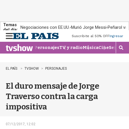
Temas
Negociaciones con EE.UU.
Murió Jorge Messi
Peñarol vs
del día:
Suscribite al 50% OFF
Ingresar
M
e
Personajes
TV y radio
Música
Cine
Series
Te
n
M
u
o
s
t
EL PAÍS
TVSHOW
PERSONAJES
r
a
El duro mensaje de Jorge
r
b
Traverso contra la carga
�
s
impositiva
q
u
e
d
07/12/2017, 12:02