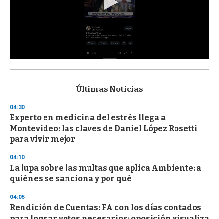
0
s
e
c
Últimas Noticias
o
n
04:30
d
Experto en medicina del estrés llega a
s
o
Montevideo: las claves de Daniel López Rosetti
f
para vivir mejor
3
3
s
04:10
e
La lupa sobre las multas que aplica Ambiente: a
c
quiénes se sanciona y por qué
o
n
d
04:05
s
Rendición de Cuentas: FA con los días contados
para lograr votos necesarios; oposición visualiza