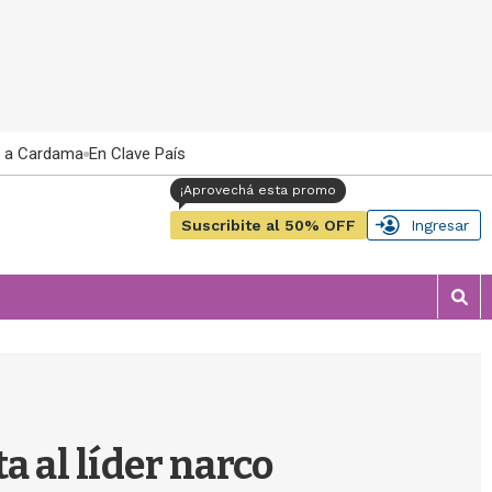
 a Cardama
En Clave País
Suscribite al 50% OFF
Ingresar
M
o
s
t
r
a
r
a al líder narco
b
�