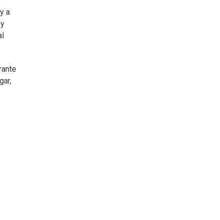
y a
 y
al
rante
gar,