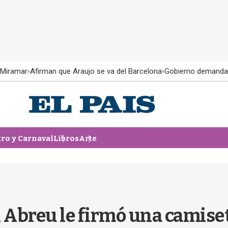
 Miramar
Afirman que Araujo se va del Barcelona
Gobierno demanda
tro y Carnaval
Libros
Arte
 Abreu le firmó una camiset