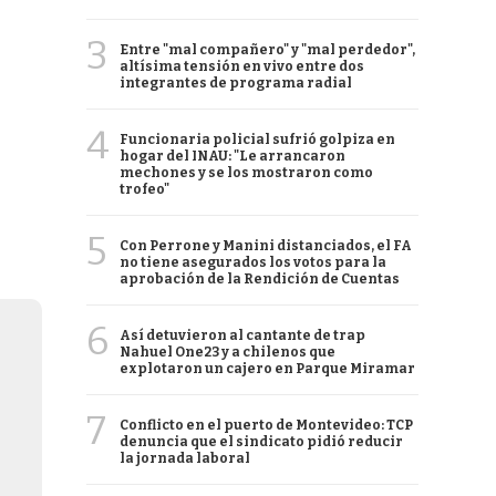
3
Entre "mal compañero" y "mal perdedor",
altísima tensión en vivo entre dos
integrantes de programa radial
4
Funcionaria policial sufrió golpiza en
hogar del INAU: "Le arrancaron
mechones y se los mostraron como
trofeo"
5
Con Perrone y Manini distanciados, el FA
no tiene asegurados los votos para la
aprobación de la Rendición de Cuentas
6
Así detuvieron al cantante de trap
Nahuel One23 y a chilenos que
explotaron un cajero en Parque Miramar
7
Conflicto en el puerto de Montevideo: TCP
denuncia que el sindicato pidió reducir
la jornada laboral