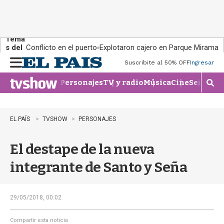
Tema
s del
Conflicto en el puerto
Explotaron cajero en Parque Miramar
día:
Suscribite al 50% OFF
Ingresar
M
e
Personajes
TV y radio
Música
Cine
Series
Te
n
M
u
o
s
t
EL PAÍS
TVSHOW
PERSONAJES
r
a
El destape de la nueva
r
b
integrante de Santo y Seña
�
s
q
u
29/05/2018, 00:02
e
d
Compartir esta noticia