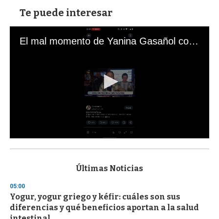
Te puede interesar
El mal momento de Yanina Gasañol con un hincha argentino en "Subrayado"
0
s
e
c
Últimas Noticias
o
n
05:00
d
Yogur, yogur griego y kéfir: cuáles son sus
s
o
diferencias y qué beneficios aportan a la salud
f
intestinal