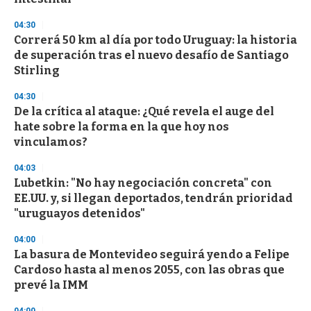
3
3
s
04:30
e
Correrá 50 km al día por todo Uruguay: la historia
c
de superación tras el nuevo desafío de Santiago
o
n
Stirling
d
s
04:30
De la crítica al ataque: ¿Qué revela el auge del
hate sobre la forma en la que hoy nos
vinculamos?
04:03
Lubetkin: "No hay negociación concreta" con
EE.UU. y, si llegan deportados, tendrán prioridad
"uruguayos detenidos"
04:00
La basura de Montevideo seguirá yendo a Felipe
Cardoso hasta al menos 2055, con las obras que
prevé la IMM