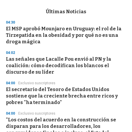
s
e
c
Últimas Noticias
o
n
04:30
d
El MSP aprobó Mounjaro en Uruguay: el rol de la
s
o
Tirzepatida en la obesidad y por qué no es una
f
droga mágica
3
3
s
04:02
e
Las señales que Lacalle Pou envió al PN y la
c
coalición: cómo decodifican los blancos el
o
n
discurso de su líder
d
s
04:00
Exclusivo suscriptores
El secretario del Tesoro de Estados Unidos
sostiene que la creciente brecha entre ricos y
pobres "ha terminado"
04:00
Exclusivo suscriptores
"Los costos del acuerdo en la construcción se
disparan para los desarrolladores, los