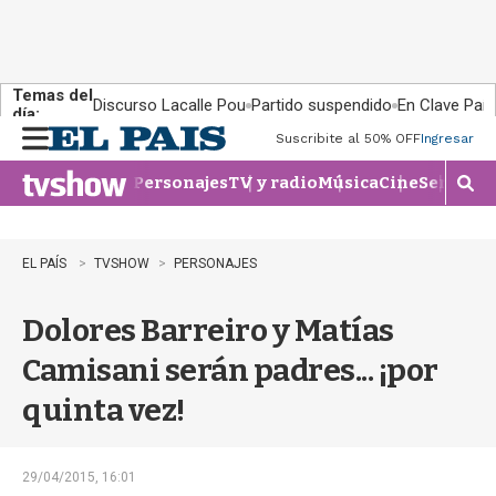
Temas del
Discurso Lacalle Pou
Partido suspendido
En Clave País
día:
Suscribite al 50% OFF
Ingresar
M
e
Personajes
TV y radio
Música
Cine
Series
Te
n
M
u
o
s
t
EL PAÍS
TVSHOW
PERSONAJES
r
a
Dolores Barreiro y Matías
r
b
Camisani serán padres... ¡por
�
s
quinta vez!
q
u
e
d
29/04/2015, 16:01