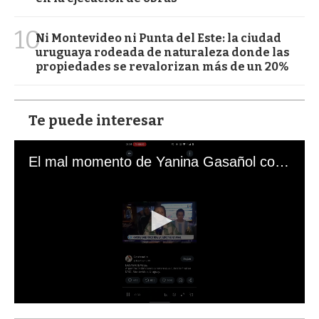
10
Ni Montevideo ni Punta del Este: la ciudad
uruguaya rodeada de naturaleza donde las
propiedades se revalorizan más de un 20%
Te puede interesar
El mal momento de Yanina Gasañol con un hincha argentino en "Subrayado"
0