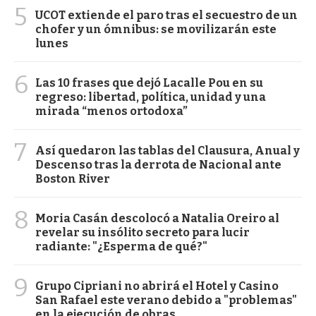
5
UCOT extiende el paro tras el secuestro de un
chofer y un ómnibus: se movilizarán este
lunes
6
Las 10 frases que dejó Lacalle Pou en su
regreso: libertad, política, unidad y una
mirada “menos ortodoxa”
7
Así quedaron las tablas del Clausura, Anual y
Descenso tras la derrota de Nacional ante
Boston River
8
Moria Casán descolocó a Natalia Oreiro al
revelar su insólito secreto para lucir
radiante: "¿Esperma de qué?"
9
Grupo Cipriani no abrirá el Hotel y Casino
San Rafael este verano debido a "problemas"
en la ejecución de obras