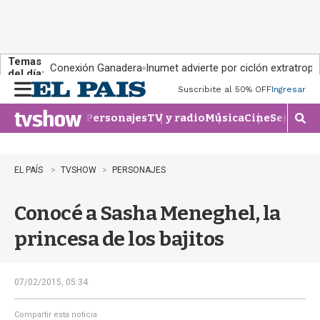
Temas
Conexión Ganadera
Inumet advierte por ciclón extratropi
del día:
Suscribite al 50% OFF
Ingresar
M
e
Personajes
TV y radio
Música
Cine
Series
Te
n
M
u
o
s
t
EL PAÍS
TVSHOW
PERSONAJES
r
a
Conocé a Sasha Meneghel, la
r
b
princesa de los bajitos
�
s
q
u
07/02/2015, 05:34
e
d
Compartir esta noticia