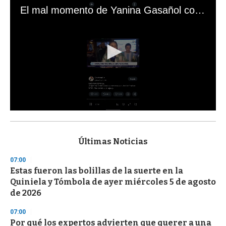
El mal momento de Yanina Gasañol con un hincha argentino en "Subrayado"
0
s
e
c
Últimas Noticias
o
n
07:00
d
Estas fueron las bolillas de la suerte en la
s
o
Quiniela y Tómbola de ayer miércoles 5 de agosto
f
de 2026
3
3
s
07:00
e
Por qué los expertos advierten que querer a una