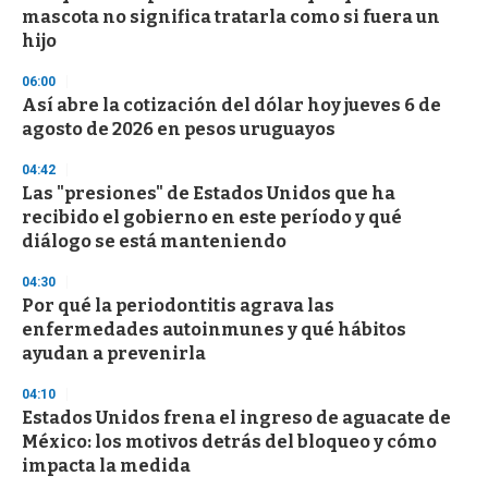
c
mascota no significa tratarla como si fuera un
o
n
hijo
d
s
06:00
Así abre la cotización del dólar hoy jueves 6 de
agosto de 2026 en pesos uruguayos
04:42
Las "presiones" de Estados Unidos que ha
recibido el gobierno en este período y qué
diálogo se está manteniendo
04:30
Por qué la periodontitis agrava las
enfermedades autoinmunes y qué hábitos
ayudan a prevenirla
04:10
Estados Unidos frena el ingreso de aguacate de
México: los motivos detrás del bloqueo y cómo
impacta la medida