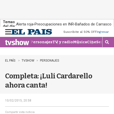
Temas
Alerta roja
Preocupaciones en INR
Bañados de Carrasco
del día:
Suscribite al 50% OFF
Ingresar
M
e
Personajes
TV y radio
Música
Cine
Series
Te
n
M
u
o
s
t
EL PAÍS
TVSHOW
PERSONAJES
r
a
Completa: ¡Luli Cardarello
r
b
ahora canta!
�
s
q
u
10/02/2015, 20:58
e
d
Compartir esta noticia