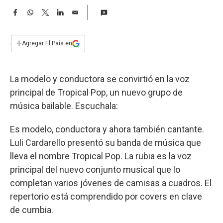
a
F
W
T
L
E
a
h
w
i
m
c
a
i
n
a
e
t
t
k
i
+
Agregar El País en
b
s
t
e
l
o
A
e
d
o
p
r
I
La modelo y conductora se convirtió en la voz
k
p
n
principal de Tropical Pop, un nuevo grupo de
música bailable. Escuchala:
Es modelo, conductora y ahora también cantante.
Luli Cardarello presentó su banda de música que
lleva el nombre Tropical Pop. La rubia es la voz
principal del nuevo conjunto musical que lo
completan varios jóvenes de camisas a cuadros. El
repertorio está comprendido por covers en clave
de cumbia.