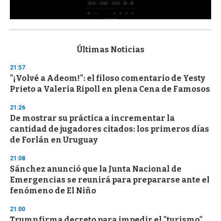
0
s
e
c
Últimas Noticias
o
n
21:57
d
"¡Volvé a Adeom!": el filoso comentario de Yesty
s
o
Prieto a Valeria Ripoll en plena Cena de Famosos
f
3
21:26
3
s
De mostrar su práctica a incrementar la
e
cantidad de jugadores citados: los primeros días
c
de Forlán en Uruguay
o
n
d
21:08
s
Sánchez anunció que la Junta Nacional de
Emergencias se reunirá para prepararse ante el
fenómeno de El Niño
21:00
Trump firma decreto para impedir el "turismo"