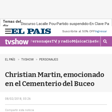
Temas del
Discurso Lacalle Pou
Partido suspendido
En Clave País
día:
Suscribite al 50% OFF
Ingresar
M
e
Personajes
TV y radio
Música
Cine
Series
Te
n
M
u
o
s
t
EL PAÍS
TVSHOW
PERSONAJES
r
a
Christian Martin, emocionado
r
b
en el Cementerio del Buceo
�
s
q
u
08/02/2018, 03:26
e
d
Compartir esta noticia