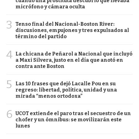
cuando una prostituta descubrió que llevaba
micrófono y cámara oculta
3
Tenso final del Nacional-Boston River:
discusiones, empujones y tres expulsados al
término del partido
4
La chicana de Peñarol a Nacional que incluyó
a Maxi Silvera, justo en el día que anotó en
contra ante Boston
5
Las 10 frases que dejó Lacalle Pou en su
regreso: libertad, política, unidad y una
mirada “menos ortodoxa”
6
UCOT extiende el paro tras el secuestro de un
chofer y un ómnibus: se movilizarán este
lunes