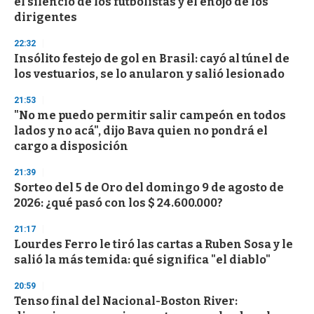
el silencio de los futbolistas y el enojo de los
o
n
dirigentes
d
s
22:32
Insólito festejo de gol en Brasil: cayó al túnel de
los vestuarios, se lo anularon y salió lesionado
21:53
"No me puedo permitir salir campeón en todos
lados y no acá", dijo Bava quien no pondrá el
cargo a disposición
21:39
Sorteo del 5 de Oro del domingo 9 de agosto de
2026: ¿qué pasó con los $ 24.600.000?
21:17
Lourdes Ferro le tiró las cartas a Ruben Sosa y le
salió la más temida: qué significa "el diablo"
20:59
Tenso final del Nacional-Boston River: