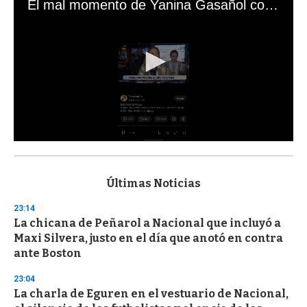
El mal momento de Yanina Gasañol con un hincha argentino en "Subrayado"
0
s
e
c
Últimas Noticias
o
n
23:14
d
La chicana de Peñarol a Nacional que incluyó a
s
o
Maxi Silvera, justo en el día que anotó en contra
f
ante Boston
3
3
s
23:04
e
La charla de Eguren en el vestuario de Nacional,
c