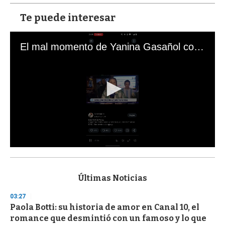
Te puede interesar
El mal momento de Yanina Gasañol con un hincha argentino en "Subrayado"
0
s
e
c
Últimas Noticias
o
n
03:27
d
Paola Botti: su historia de amor en Canal 10, el
s
o
romance que desmintió con un famoso y lo que
f