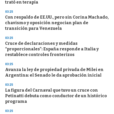
trató en terapia
3
3
s
03:25
e
Con respaldo de EE.UU., pero sin Corina Machado,
c
chavismo y oposición negocian plan de
o
n
transición para Venezuela
d
s
03:25
Cruce de declaraciones y medidas
“proporcionales”: España responde a Italia y
restablece controles fronterizos
03:25
Avanza la ley de propiedad privada de Milei en
Argentina: el Senado le da aprobación inicial
03:25
La figura del Carnaval que tuvo un cruce con
Petinatti debuta como conductor de un histórico
programa
03:25