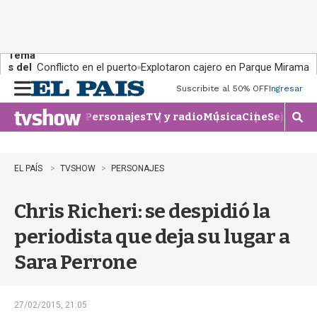
Tema
s del
Conflicto en el puerto
Explotaron cajero en Parque Miramar
día:
Suscribite al 50% OFF
Ingresar
M
e
Personajes
TV y radio
Música
Cine
Series
Te
n
M
u
o
s
t
EL PAÍS
TVSHOW
PERSONAJES
r
a
Chris Richeri: se despidió la
r
b
periodista que deja su lugar a
�
s
Sara Perrone
q
u
e
d
27/02/2015, 21:05