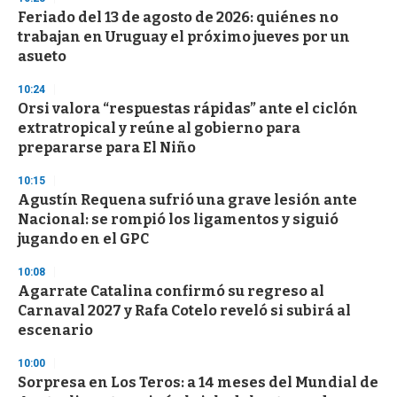
d
Feriado del 13 de agosto de 2026: quiénes no
s
o
trabajan en Uruguay el próximo jueves por un
f
asueto
3
3
s
10:24
e
Orsi valora “respuestas rápidas” ante el ciclón
c
extratropical y reúne al gobierno para
o
n
prepararse para El Niño
d
s
10:15
Agustín Requena sufrió una grave lesión ante
Nacional: se rompió los ligamentos y siguió
jugando en el GPC
10:08
Agarrate Catalina confirmó su regreso al
Carnaval 2027 y Rafa Cotelo reveló si subirá al
escenario
10:00
Sorpresa en Los Teros: a 14 meses del Mundial de