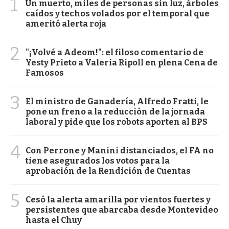
1
Un muerto, miles de personas sin luz, árboles
caídos y techos volados por el temporal que
ameritó alerta roja
2
"¡Volvé a Adeom!": el filoso comentario de
Yesty Prieto a Valeria Ripoll en plena Cena de
Famosos
3
El ministro de Ganadería, Alfredo Fratti, le
pone un freno a la reducción de la jornada
laboral y pide que los robots aporten al BPS
4
Con Perrone y Manini distanciados, el FA no
tiene asegurados los votos para la
aprobación de la Rendición de Cuentas
5
Cesó la alerta amarilla por vientos fuertes y
persistentes que abarcaba desde Montevideo
hasta el Chuy