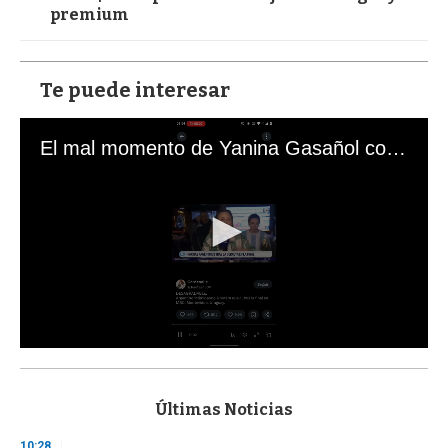
premium
Te puede interesar
El mal momento de Yanina Gasañol con un hincha argentino en "Subrayado"
0
s
e
c
Últimas Noticias
o
n
10:28