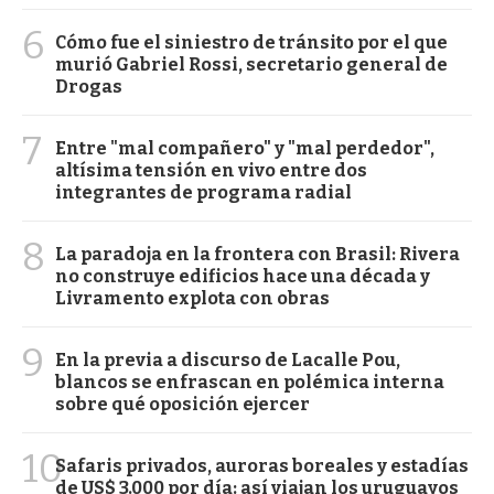
6
Cómo fue el siniestro de tránsito por el que
murió Gabriel Rossi, secretario general de
Drogas
7
Entre "mal compañero" y "mal perdedor",
altísima tensión en vivo entre dos
integrantes de programa radial
8
La paradoja en la frontera con Brasil: Rivera
no construye edificios hace una década y
Livramento explota con obras
9
En la previa a discurso de Lacalle Pou,
blancos se enfrascan en polémica interna
sobre qué oposición ejercer
10
Safaris privados, auroras boreales y estadías
de US$ 3.000 por día: así viajan los uruguayos