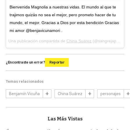
Bienvenida Magnolia a nuestras vidas. El mundo al que te
trajimos quizás no sea el mejor, pero prometo hacer de tu
mundo, el mejor. Gracias a Dios por esta bendición Gracias
mi amor @benjavicunamori .
Una publicación compartida de
China Suarez
(@sangrejaponesa) el
¿Encontraste un error?
Reportar
Temas relacionados
Benjamín Vicuña
China Suárez
personajes
Las Más Vistas