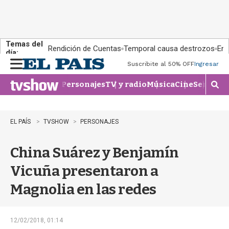
Temas del
Rendición de Cuentas
Temporal causa destrozos
En 
día:
Suscribite al 50% OFF
Ingresar
M
e
Personajes
TV y radio
Música
Cine
Series
Te
n
M
u
o
s
t
EL PAÍS
TVSHOW
PERSONAJES
r
a
China Suárez y Benjamín
r
b
Vicuña presentaron a
�
s
Magnolia en las redes
q
u
e
d
12/02/2018, 01:14