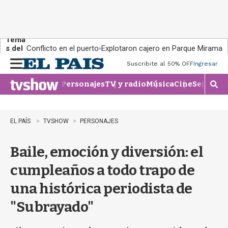
Tema
s del
Conflicto en el puerto
Explotaron cajero en Parque Miramar
día:
Suscribite al 50% OFF
Ingresar
M
e
Personajes
TV y radio
Música
Cine
Series
Te
n
M
u
o
s
t
EL PAÍS
TVSHOW
PERSONAJES
r
a
Baile, emoción y diversión: el
r
b
cumpleaños a todo trapo de
�
s
una histórica periodista de
q
u
"Subrayado"
e
d