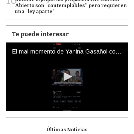
10
Abierto son "contemplables", pero requieren
una "ley aparte"
Te puede interesar
El mal momento de Yanina Gasañol con un hincha argentino en "Subrayado"
0
s
e
c
Últimas Noticias
o