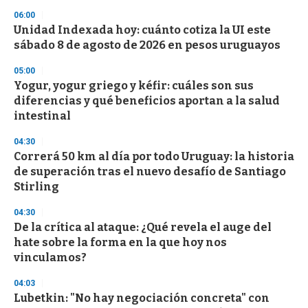
n
06:00
d
Unidad Indexada hoy: cuánto cotiza la UI este
s
o
sábado 8 de agosto de 2026 en pesos uruguayos
f
3
05:00
3
s
Yogur, yogur griego y kéfir: cuáles son sus
e
diferencias y qué beneficios aportan a la salud
c
intestinal
o
n
d
04:30
s
Correrá 50 km al día por todo Uruguay: la historia
de superación tras el nuevo desafío de Santiago
Stirling
04:30
De la crítica al ataque: ¿Qué revela el auge del
hate sobre la forma en la que hoy nos
vinculamos?
04:03
Lubetkin: "No hay negociación concreta" con