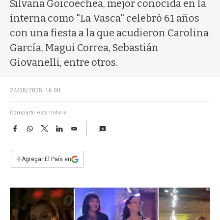
a
Silvana Goicoechea, mejor conocida en la
interna como "La Vasca" celebró 61 años
con una fiesta a la que acudieron Carolina
García, Magui Correa, Sebastián
Giovanelli, entre otros.
24/08/2025, 16:00
Compartir esta noticia
F
W
T
L
E
a
h
w
i
m
c
a
i
n
a
e
t
t
k
i
+
Agregar El País en
b
s
t
e
l
o
A
e
d
o
p
r
I
k
p
n