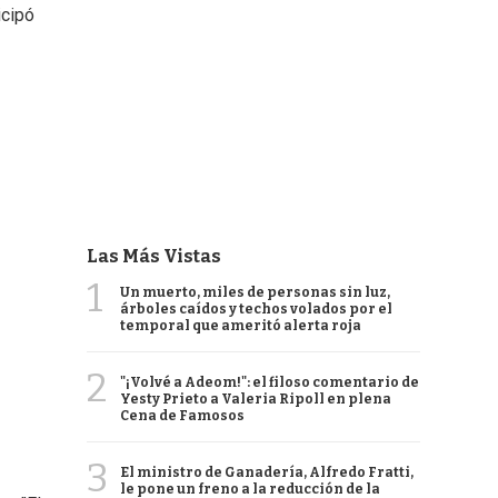
icipó
Las Más Vistas
1
Un muerto, miles de personas sin luz,
árboles caídos y techos volados por el
temporal que ameritó alerta roja
2
"¡Volvé a Adeom!": el filoso comentario de
Yesty Prieto a Valeria Ripoll en plena
Cena de Famosos
3
El ministro de Ganadería, Alfredo Fratti,
le pone un freno a la reducción de la