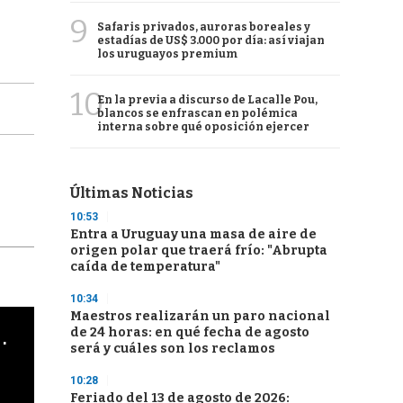
9
Safaris privados, auroras boreales y
estadías de US$ 3.000 por día: así viajan
los uruguayos premium
10
En la previa a discurso de Lacalle Pou,
blancos se enfrascan en polémica
interna sobre qué oposición ejercer
Últimas Noticias
10:53
Entra a Uruguay una masa de aire de
origen polar que traerá frío: "Abrupta
caída de temperatura"
10:34
Maestros realizarán un paro nacional
cha argentino en "Subrayado"
de 24 horas: en qué fecha de agosto
será y cuáles son los reclamos
10:28
Feriado del 13 de agosto de 2026: