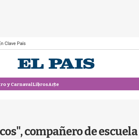
En Clave País
tro y Carnaval
Libros
Arte
cos", compañero de escuela