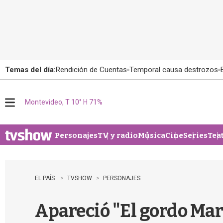
Temas del día:
Rendición de Cuentas
Temporal causa destrozos
Montevideo, T 10° H 71%
M
e
n
u
Personajes
TV y radio
Música
Cine
Series
Tea
EL PAÍS
TVSHOW
PERSONAJES
Apareció "El gordo Mar