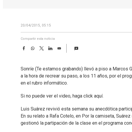
20/04/2015, 05:15
Compartir esta noticia
F
W
T
L
E
a
h
w
i
m
c
a
i
n
a
e
t
t
k
i
Sonríe (Te estamos grabando) llevó a piso a Marcos 
b
s
t
e
l
o
A
e
d
a la hora de recrear su paso, a los 11 años, por el pro
o
p
r
I
en el rubro informático.
k
p
n
Si no puede ver el video, haga click aquí.
Luis Suárez revivió esta semana su anecdótica partic
En su relato a Rafa Cotelo, en Por la camiseta, Suár
gestionó la partipación de la clase en el programa c