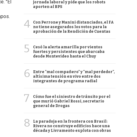
e. "El
jornada laboral y pide que los robots
aporten al BPS
mpos.
4
Con Perrone y Manini distanciados, el FA
no tiene asegurados los votos para la
aprobación de la Rendición de Cuentas
5
Cesó la alerta amarilla por vientos
fuertes y persistentes que abarcaba
desde Montevideo hasta el Chuy
6
Entre "mal compañero" y "mal perdedor",
altísima tensión en vivo entre dos
integrantes de programa radial
7
Cómo fue el siniestro de tránsito por el
que murió Gabriel Rossi, secretario
general de Drogas
8
La paradoja en la frontera con Brasil:
Rivera no construye edificios hace una
década y Livramento explota con obras