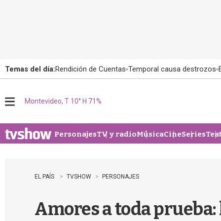
Temas del día:
Rendición de Cuentas
Temporal causa destrozos
Montevideo, T 10° H 71%
M
e
n
u
Personajes
TV y radio
Música
Cine
Series
Tea
EL PAÍS
TVSHOW
PERSONAJES
Amores a toda prueba: 