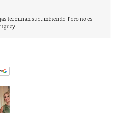
s
q
u
e
jas terminan sucumbiendo. Pero no es
d
ruguay.
a
 en