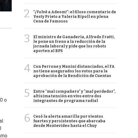
2
"¡Volvé a Adeom!": el filoso comentario de
Yesty Prieto a Valeria Ripoll en plena
Cena de Famosos
3
El ministro de Ganadería, Alfredo Fratti,
le pone un freno a la reducción de la
jornada laboral y pide que los robots
aporten al BPS
4
Con Perrone y Manini distanciados, el FA
no tiene asegurados los votos para la
aprobación de la Rendición de Cuentas
5
Entre "mal compañero" y "mal perdedor",
altísima tensión en vivo entre dos
0 o
integrantes de programa radial
6
Cesó la alerta amarilla por vientos
al
fuertes y persistentes que abarcaba
desde Montevideo hasta el Chuy
0
ismo