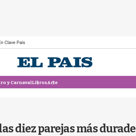
En Clave País
tro y Carnaval
Libros
Arte
las diez parejas más durader