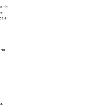
to
, de
ba
ba el
 su
a.