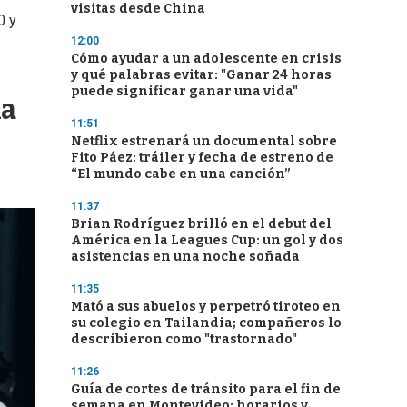
visitas desde China
0 y
12:00
Cómo ayudar a un adolescente en crisis
y qué palabras evitar: "Ganar 24 horas
puede significar ganar una vida"
la
11:51
Netflix estrenará un documental sobre
Fito Páez: tráiler y fecha de estreno de
“El mundo cabe en una canción”
11:37
Brian Rodríguez brilló en el debut del
América en la Leagues Cup: un gol y dos
asistencias en una noche soñada
11:35
Mató a sus abuelos y perpetró tiroteo en
su colegio en Tailandia; compañeros lo
describieron como "trastornado"
11:26
Guía de cortes de tránsito para el fin de
semana en Montevideo: horarios y