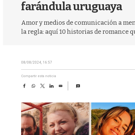
farándula uruguaya
Amor y medios de comunicación a menu
la regla: aquí 10 historias de romance
08/08/2024, 16:57
Compartir esta noticia
F
W
T
L
E
a
h
w
i
m
c
a
i
n
a
e
t
t
k
i
b
s
t
e
l
o
A
e
d
o
p
r
I
k
p
n