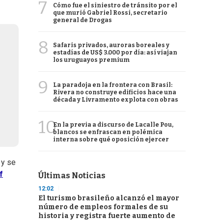
7
Cómo fue el siniestro de tránsito por el
que murió Gabriel Rossi, secretario
general de Drogas
8
Safaris privados, auroras boreales y
estadías de US$ 3.000 por día: así viajan
los uruguayos premium
9
La paradoja en la frontera con Brasil:
Rivera no construye edificios hace una
década y Livramento explota con obras
10
En la previa a discurso de Lacalle Pou,
blancos se enfrascan en polémica
interna sobre qué oposición ejercer
 y se
f
Últimas Noticias
12:02
El turismo brasileño alcanzó el mayor
número de empleos formales de su
historia y registra fuerte aumento de